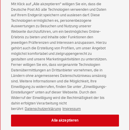
Mit Klick auf „Alle akzeptieren” willigen Sie ein, dass die
Deutsche Post AG alle Technologien verwenden und Daten
Abonnieren Sie unseren Newsletter
auf Ihrem Endgerät speichern und auslesen darf. Diese
Technologien ermöglichen es, personenbezogene
Immer informiert über exklusive Angebote und
Auswertungen zu Besuchen und Nutzung unserer
Aktionen - jetzt mit Vorteil
Webseite durchzuführen, um ein bestmögliches Online-
Erlebnis zu bieten und Inhalte oder Funktionen den
Privatkunden
sichern sich einen
5 € Gutschein
jeweiligen Präferenzen und Interessen anzupassen. Hierzu
für POSTSCAN!
gehört auch die Erstellung von Profilen, um unser Angebot
Geschäftskunden
erhalten einen
5 € Gutschein
möglichst komfortabel und zielgruppengerecht zu
gestalten und unsere Marketingaktivitäten zu unterstützen.
für Briefmarke individuell!
Ferner willigen Sie ein, dass vorgenannte Technologien
Datenübermittlungen an Drittanbieter vornehmen, die in
Ländern ohne angemessenes Datenschutzniveau ansässig
Zur Newsletter-Anmeldung
sind. Weitere Informationen und die Möglichkeit, Ihre
Einwilligung zu widerrufen, finden Sie unter „Einwilligungs-
Einstellungen“ unten auf dieser Webseite. Durch den
Widerruf der Einwilligung wird die Rechtmäßigkeit der bis
dahin erfolgten Verarbeitung nicht
© Sat Aug 08 00:53:46 CEST 2026 Deutsche Post AG
berührt
Datenschutzerklärung
Impressum
Impressum
Datenschutz
Alle akzeptieren
Einwilligungs-Einstellungen
Rechtliche Hinweise