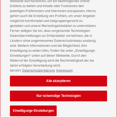
Webseite durchzuführen, um ein bestmögliches Online-
Aktionen - jetzt mit Vorteil
Erlebnis zu bieten und Inhalte oder Funktionen den
jeweiligen Präferenzen und Interessen anzupassen. Hierzu
Privatkunden
sichern sich einen
5 € Gutschein
gehört auch die Erstellung von Profilen, um unser Angebot
für POSTSCAN!
möglichst komfortabel und zielgruppengerecht zu
Geschäftskunden
erhalten einen
5 € Gutschein
gestalten und unsere Marketingaktivitäten zu unterstützen.
Ferner willigen Sie ein, dass vorgenannte Technologien
für Briefmarke individuell!
Datenübermittlungen an Drittanbieter vornehmen, die in
Ländern ohne angemessenes Datenschutzniveau ansässig
Zur Newsletter-Anmeldung
sind. Weitere Informationen und die Möglichkeit, Ihre
Einwilligung zu widerrufen, finden Sie unter „Einwilligungs-
Einstellungen“ unten auf dieser Webseite. Durch den
Widerruf der Einwilligung wird die Rechtmäßigkeit der bis
dahin erfolgten Verarbeitung nicht
berührt
Datenschutzerklärung
Impressum
© Sat Aug 08 01:04:24 CEST 2026 Deutsche Post AG
Impressum
Datenschutz
Alle akzeptieren
Einwilligungs-Einstellungen
Rechtliche Hinweise
Barrierefreiheit
Nur notwendige Technologien
Einwilligungs-Einstellungen