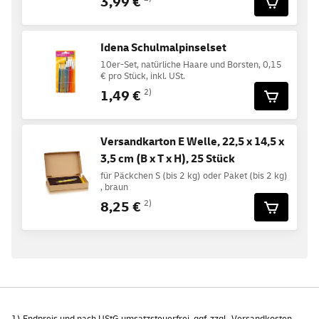
3,99 €
Idena Schulmalpinselset
10er-Set, natürliche Haare und Borsten, 0,15
€ pro Stück, inkl. USt.
1,49 €
2)
Versandkarton E Welle, 22,5 x 14,5 x
3,5 cm (B x T x H), 25 Stück
für Päckchen S (bis 2 kg) oder Paket (bis 2 kg)
, braun
8,25 €
2)
1) Endpreis und nach UStG umsatzsteuerfrei, ggf. zzgl.
Versandkosten
.