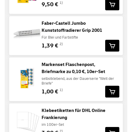
9,50 €
1)
Faber-Castell Jumbo
Kunststoffradierer Grip 2001
Für Blei und Farbstifte
1,39 €
2)
Markenset Flaschenpost,
Briefmarke zu 0,10 €, 10er-Set
selbstklebend, aus der Dauerserie "Welt der
Briefe"
1,00 €
1)
Klebeetiketten für DHL Online
Frankierung
im 100er-Set
2)