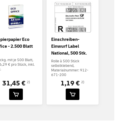
pierpapier Eco
Einschreiben-
fice - 2.500 Blatt
Einwurf Label
National, 500 Stk.
ckg. mit je 500 Blatt,
Rolle à 500 Stück
6,29 € pro Stück, inkl.
selbstklebend,
.
Materialnummer: 912-
671-200
31,45 €
1,19 €
2)
2)