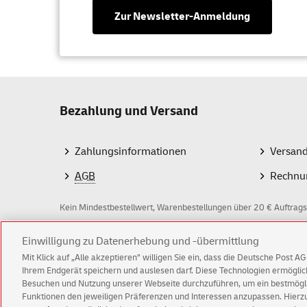
Zur Newsletter-Anmeldung
Bezahlung und Versand
Zahlungsinformationen
Versan
AGB
Rechnu
Kein Mindestbestellwert, Warenbestellungen über 20 € Auftrags
Z
Einwilligung zu Datenerhebung und -übermittlung
Mit Klick auf „Alle akzeptieren” willigen Sie ein, dass die Deutsche Post 
a
Ihrem Endgerät speichern und auslesen darf. Diese Technologien ermögl
Besuchen und Nutzung unserer Webseite durchzuführen, um ein bestmöglic
h
Funktionen den jeweiligen Präferenzen und Interessen anzupassen. Hierzu 