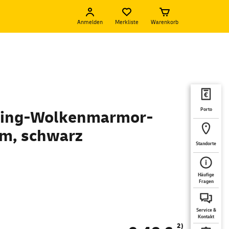
Anmelden
Merkliste
Warenkorb
Porto
cling-Wolkenmarmor-
cm, schwarz
Standorte
Häufige
Fragen
Service &
Kontakt
2)