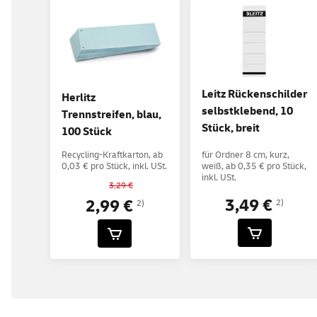
Leitz Rückenschilder
Herlitz
selbstklebend, 10
Trennstreifen, blau,
Stück, breit
100 Stück
Recycling-Kraftkarton, ab
für Ordner 8 cm, kurz,
0,03 € pro Stück, inkl. USt.
weiß, ab 0,35 € pro Stück,
inkl. USt.
3,29 €
3,49 €
2,99 €
2)
2)