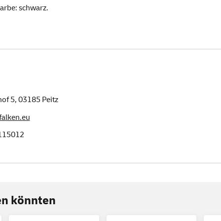
arbe: schwarz.
of 5,
03185
Peitz
alken.eu
115012
ren könnten