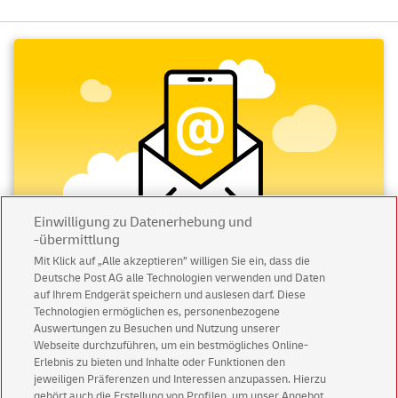
Einwilligung zu Datenerhebung und
-übermittlung
Mit Klick auf „Alle akzeptieren” willigen Sie ein, dass die
Deutsche Post AG alle Technologien verwenden und Daten
Abonnieren Sie unseren Newsletter
auf Ihrem Endgerät speichern und auslesen darf. Diese
Technologien ermöglichen es, personenbezogene
Immer informiert über exklusive Angebote und
Auswertungen zu Besuchen und Nutzung unserer
Aktionen - jetzt mit Vorteil
Webseite durchzuführen, um ein bestmögliches Online-
Erlebnis zu bieten und Inhalte oder Funktionen den
Privatkunden
sichern sich einen
5 € Gutschein
jeweiligen Präferenzen und Interessen anzupassen. Hierzu
für POSTSCAN!
gehört auch die Erstellung von Profilen, um unser Angebot