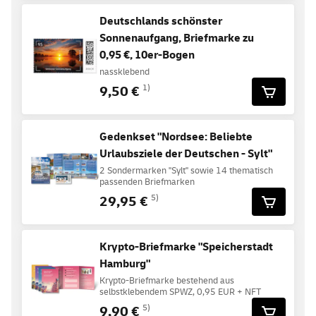
Deutschlands schönster
Sonnenaufgang, Briefmarke zu
0,95 €, 10er-Bogen
nassklebend
9,50 €
1)
Gedenkset "Nordsee: Beliebte
Urlaubsziele der Deutschen - Sylt"
2 Sondermarken "Sylt" sowie 14 thematisch
passenden Briefmarken
29,95 €
5)
Krypto-Briefmarke "Speicherstadt
Hamburg"
Krypto-Briefmarke bestehend aus
selbstklebendem SPWZ, 0,95 EUR + NFT
9,90 €
5)