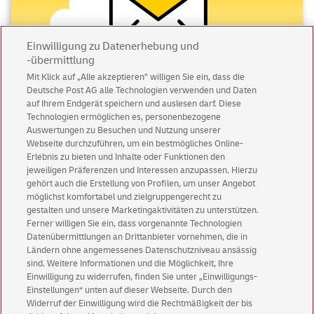
Einwilligung zu Datenerhebung und
-übermittlung
Mit Klick auf „Alle akzeptieren” willigen Sie ein, dass die
Deutsche Post AG alle Technologien verwenden und Daten
Abonnieren Sie unseren Newsletter
auf Ihrem Endgerät speichern und auslesen darf. Diese
Technologien ermöglichen es, personenbezogene
Immer informiert über exklusive Angebote und
Auswertungen zu Besuchen und Nutzung unserer
Aktionen - jetzt mit Vorteil
Webseite durchzuführen, um ein bestmögliches Online-
Erlebnis zu bieten und Inhalte oder Funktionen den
Privatkunden
sichern sich einen
5 € Gutschein
jeweiligen Präferenzen und Interessen anzupassen. Hierzu
für POSTSCAN!
gehört auch die Erstellung von Profilen, um unser Angebot
Geschäftskunden
erhalten einen
5 € Gutschein
möglichst komfortabel und zielgruppengerecht zu
gestalten und unsere Marketingaktivitäten zu unterstützen.
für Briefmarke individuell!
Ferner willigen Sie ein, dass vorgenannte Technologien
Datenübermittlungen an Drittanbieter vornehmen, die in
Ländern ohne angemessenes Datenschutzniveau ansässig
Zur Newsletter-Anmeldung
sind. Weitere Informationen und die Möglichkeit, Ihre
Einwilligung zu widerrufen, finden Sie unter „Einwilligungs-
Einstellungen“ unten auf dieser Webseite. Durch den
Widerruf der Einwilligung wird die Rechtmäßigkeit der bis