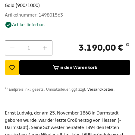
Gold (900/1000)
Artikelnummer: 149801563
Artikel lieferbar.
Menge
2)
3.190,00 €
in den Warenkorb
2)
Endpreis inkl. gesetzl. Umsatzsteuer, ggf. zzgl.
Versandkosten
.
Ernst Ludwig, der am 25. November 1868 in Darmstadt
geboren wurde, war der letzte Großherzog von Hessen (-
Darmstadt). Seine Schwester heiratete 1894 den letzten
russischen Zaren Nikolaus II. Im Jahr 1899 gründete Ernst