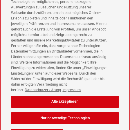
Technologien ermöglichen es, personenbezogene
Auswertungen zu Besuchen und Nutzung unserer
Immer informiert über exklusive Angebote und
Webseite durchzuführen, um ein bestmögliches Online-
Aktionen - jetzt mit Vorteil
Erlebnis zu bieten und Inhalte oder Funktionen den
jeweiligen Präferenzen und Interessen anzupassen. Hierzu
Privatkunden
sichern sich einen
5 € Gutschein
gehört auch die Erstellung von Profilen, um unser Angebot
für POSTSCAN!
möglichst komfortabel und zielgruppengerecht zu
Geschäftskunden
erhalten einen
5 € Gutschein
gestalten und unsere Marketingaktivitäten zu unterstützen.
Ferner willigen Sie ein, dass vorgenannte Technologien
für Briefmarke individuell!
Datenübermittlungen an Drittanbieter vornehmen, die in
Ländern ohne angemessenes Datenschutzniveau ansässig
Zur Newsletter-Anmeldung
sind. Weitere Informationen und die Möglichkeit, Ihre
Einwilligung zu widerrufen, finden Sie unter „Einwilligungs-
Einstellungen“ unten auf dieser Webseite. Durch den
Widerruf der Einwilligung wird die Rechtmäßigkeit der bis
dahin erfolgten Verarbeitung nicht
berührt
Datenschutzerklärung
Impressum
© Fri Aug 07 04:51:31 CEST 2026 Deutsche Post AG
Impressum
Datenschutz
Alle akzeptieren
Einwilligungs-Einstellungen
Rechtliche Hinweise
Barrierefreiheit
Nur notwendige Technologien