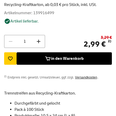
Recycling-Kraftkarton, ab 0,03 € pro Stück, inkl. USt.
Artikelnummer: 139916499
Artikel lieferbar.
3,29 €
Menge
2)
2,99 €
in den Warenkorb
2)
Endpreis inkl. gesetzl. Umsatzsteuer, ggf. zzgl.
Versandkosten
.
Trennstreifen aus Recycling-Kraftkarton.
Durchgefärbt und gelocht
Pack à 100 Stück
Produktmaße: 10,5 x 24 cm (L x B)