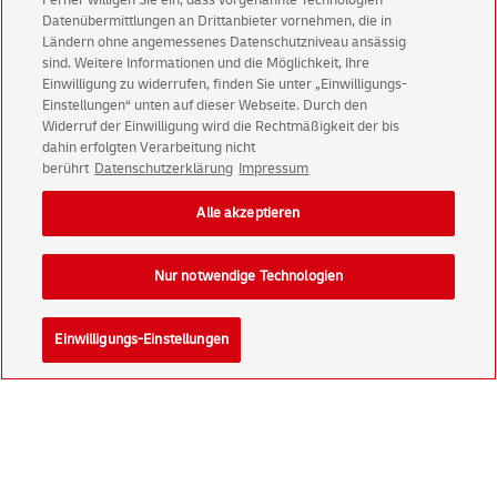
Ferner willigen Sie ein, dass vorgenannte Technologien
Immer informiert über exklusive Angebote und
Datenübermittlungen an Drittanbieter vornehmen, die in
Aktionen - jetzt mit Vorteil
Ländern ohne angemessenes Datenschutzniveau ansässig
sind. Weitere Informationen und die Möglichkeit, Ihre
Privatkunden
sichern sich einen
5 € Gutschein
Einwilligung zu widerrufen, finden Sie unter „Einwilligungs-
für POSTSCAN!
Einstellungen“ unten auf dieser Webseite. Durch den
Widerruf der Einwilligung wird die Rechtmäßigkeit der bis
Geschäftskunden
erhalten einen
5 € Gutschein
dahin erfolgten Verarbeitung nicht
für Briefmarke individuell!
berührt
Datenschutzerklärung
Impressum
Alle akzeptieren
Zur Newsletter-Anmeldung
Nur notwendige Technologien
© Mon Aug 10 14:13:13 CEST 2026 Deutsche Post AG
Einwilligungs-Einstellungen
Impressum
Datenschutz
Einwilligungs-Einstellungen
Rechtliche Hinweise
Barrierefreiheit