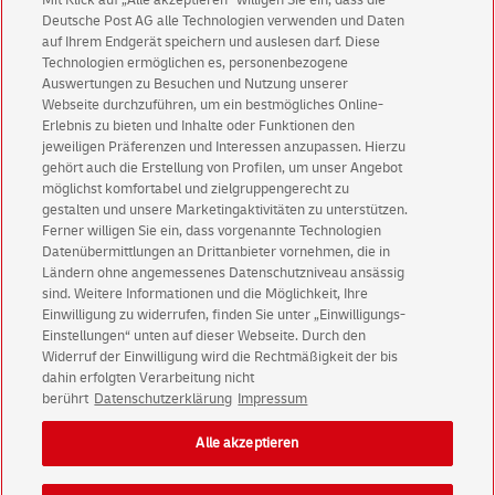
Mit Klick auf „Alle akzeptieren” willigen Sie ein, dass die
Deutsche Post AG alle Technologien verwenden und Daten
auf Ihrem Endgerät speichern und auslesen darf. Diese
Abonnieren Sie unseren Newsletter
Technologien ermöglichen es, personenbezogene
Auswertungen zu Besuchen und Nutzung unserer
Webseite durchzuführen, um ein bestmögliches Online-
Immer informiert über exklusive Angebote und
Erlebnis zu bieten und Inhalte oder Funktionen den
Aktionen - jetzt mit Vorteil
jeweiligen Präferenzen und Interessen anzupassen. Hierzu
Privatkunden
sichern sich einen
5 € Gutschein
gehört auch die Erstellung von Profilen, um unser Angebot
möglichst komfortabel und zielgruppengerecht zu
für POSTSCAN!
gestalten und unsere Marketingaktivitäten zu unterstützen.
Geschäftskunden
erhalten einen
5 € Gutschein
Ferner willigen Sie ein, dass vorgenannte Technologien
für Briefmarke individuell!
Datenübermittlungen an Drittanbieter vornehmen, die in
Ländern ohne angemessenes Datenschutzniveau ansässig
sind. Weitere Informationen und die Möglichkeit, Ihre
Zur Newsletter-Anmeldung
Einwilligung zu widerrufen, finden Sie unter „Einwilligungs-
Einstellungen“ unten auf dieser Webseite. Durch den
Widerruf der Einwilligung wird die Rechtmäßigkeit der bis
dahin erfolgten Verarbeitung nicht
berührt
Datenschutzerklärung
Impressum
© Thu Aug 06 23:20:55 CEST 2026 Deutsche Post AG
Alle akzeptieren
Impressum
Datenschutz
Einwilligungs-Einstellungen
Rechtliche Hinweise