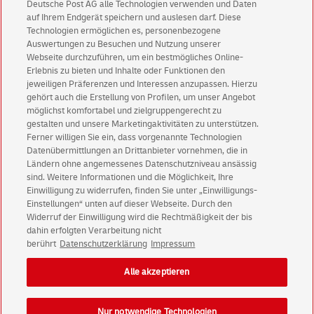
Deutsche Post AG alle Technologien verwenden und Daten
Abonnieren Sie unseren Newsletter
auf Ihrem Endgerät speichern und auslesen darf. Diese
Technologien ermöglichen es, personenbezogene
Auswertungen zu Besuchen und Nutzung unserer
Immer informiert über exklusive Angebote und
Webseite durchzuführen, um ein bestmögliches Online-
Aktionen - jetzt mit Vorteil
Erlebnis zu bieten und Inhalte oder Funktionen den
jeweiligen Präferenzen und Interessen anzupassen. Hierzu
Privatkunden
sichern sich einen
5 € Gutschein
gehört auch die Erstellung von Profilen, um unser Angebot
für POSTSCAN!
möglichst komfortabel und zielgruppengerecht zu
Geschäftskunden
erhalten einen
5 € Gutschein
gestalten und unsere Marketingaktivitäten zu unterstützen.
Ferner willigen Sie ein, dass vorgenannte Technologien
für Briefmarke individuell!
Datenübermittlungen an Drittanbieter vornehmen, die in
Ländern ohne angemessenes Datenschutzniveau ansässig
Zur Newsletter-Anmeldung
sind. Weitere Informationen und die Möglichkeit, Ihre
Einwilligung zu widerrufen, finden Sie unter „Einwilligungs-
Einstellungen“ unten auf dieser Webseite. Durch den
Widerruf der Einwilligung wird die Rechtmäßigkeit der bis
dahin erfolgten Verarbeitung nicht
berührt
Datenschutzerklärung
Impressum
© Sun Aug 09 18:16:54 CEST 2026 Deutsche Post AG
Impressum
Datenschutz
Alle akzeptieren
Einwilligungs-Einstellungen
Rechtliche Hinweise
Barrierefreiheit
Nur notwendige Technologien