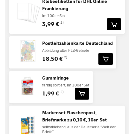
Klebeetiketten für DHL Online
Frankierung
im 100er-Set
3,99 €
2)
Postleitzahlenkarte Deutschland
Abbildung aller PLZ-Gebiete
18,50 €
2)
Gummiringe
farbig sortiert, im 100er Set
1,99 €
2)
Markenset Flaschenpost,
Briefmarke zu 0,10 €, 10er-Set
selbstklebend, aus der Dauerserie "Welt der
Briefe"