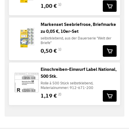
1,00 €
1)
Markenset Seebriefrose, Briefmarke
zu 0,05 €, 10er-Set
selbstklebend, aus der Dauerserie "Welt der
Briefe"
0,50 €
1)
Einschreiben-Einwurf Label National,
500 Stk.
Rolle à 500 Stück selbstklebend,
Materialnummer: 912-671-200
1,19 €
2)