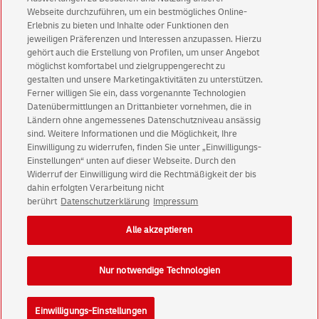
Immer informiert über exklusive Angebote und
Webseite durchzuführen, um ein bestmögliches Online-
Aktionen - jetzt mit Vorteil
Erlebnis zu bieten und Inhalte oder Funktionen den
jeweiligen Präferenzen und Interessen anzupassen. Hierzu
Privatkunden
sichern sich einen
5 € Gutschein
gehört auch die Erstellung von Profilen, um unser Angebot
für POSTSCAN!
möglichst komfortabel und zielgruppengerecht zu
Geschäftskunden
erhalten einen
5 € Gutschein
gestalten und unsere Marketingaktivitäten zu unterstützen.
Ferner willigen Sie ein, dass vorgenannte Technologien
für Briefmarke individuell!
Datenübermittlungen an Drittanbieter vornehmen, die in
Ländern ohne angemessenes Datenschutzniveau ansässig
Zur Newsletter-Anmeldung
sind. Weitere Informationen und die Möglichkeit, Ihre
Einwilligung zu widerrufen, finden Sie unter „Einwilligungs-
Einstellungen“ unten auf dieser Webseite. Durch den
Widerruf der Einwilligung wird die Rechtmäßigkeit der bis
dahin erfolgten Verarbeitung nicht
berührt
Datenschutzerklärung
Impressum
© Thu Aug 06 18:24:31 CEST 2026 Deutsche Post AG
Impressum
Datenschutz
Alle akzeptieren
Einwilligungs-Einstellungen
Rechtliche Hinweise
Barrierefreiheit
Nur notwendige Technologien
Einwilligungs-Einstellungen