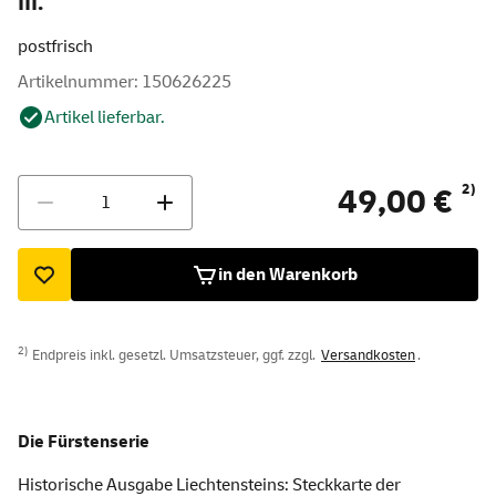
III."
postfrisch
Artikelnummer: 150626225
Artikel lieferbar.
Menge
2)
49,00 €
in den Warenkorb
2)
Endpreis inkl. gesetzl. Umsatzsteuer, ggf. zzgl.
Versandkosten
.
Die Fürstenserie
Historische Ausgabe Liechtensteins: Steckkarte der