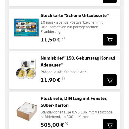
Steckkarte "Schöne Urlaubsorte"
10 nassklebende Postwertzeichen mit
Urlaubsmotiven zur portogerechten
Frankierung
11,50 €
2)
Numisbrief "150. Geburtstag Konrad
Adenauer"
Prägequalität: Stempelglanz
11,90 €
2)
Plusbriefe, DIN lang mit Fenster,
500er-Karton
Standardbrief zu je 0,95 EUR mit Matrixcode,
haftklebend, im 500er-Karton
505,00 €
5)