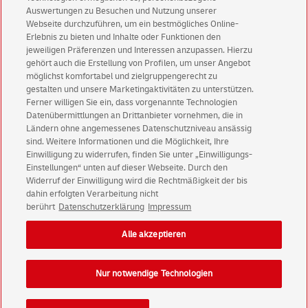
Immer informiert über exklusive Angebote und
Auswertungen zu Besuchen und Nutzung unserer
Aktionen - jetzt mit Vorteil
Webseite durchzuführen, um ein bestmögliches Online-
Erlebnis zu bieten und Inhalte oder Funktionen den
Privatkunden
sichern sich einen
5 € Gutschein
jeweiligen Präferenzen und Interessen anzupassen. Hierzu
für POSTSCAN!
gehört auch die Erstellung von Profilen, um unser Angebot
Geschäftskunden
erhalten einen
5 € Gutschein
möglichst komfortabel und zielgruppengerecht zu
gestalten und unsere Marketingaktivitäten zu unterstützen.
für Briefmarke individuell!
Ferner willigen Sie ein, dass vorgenannte Technologien
Datenübermittlungen an Drittanbieter vornehmen, die in
Ländern ohne angemessenes Datenschutzniveau ansässig
Zur Newsletter-Anmeldung
sind. Weitere Informationen und die Möglichkeit, Ihre
Einwilligung zu widerrufen, finden Sie unter „Einwilligungs-
Einstellungen“ unten auf dieser Webseite. Durch den
Widerruf der Einwilligung wird die Rechtmäßigkeit der bis
dahin erfolgten Verarbeitung nicht
© Fri Aug 07 04:55:35 CEST 2026 Deutsche Post AG
berührt
Datenschutzerklärung
Impressum
Impressum
Datenschutz
Alle akzeptieren
Einwilligungs-Einstellungen
Rechtliche Hinweise
Barrierefreiheit
Nur notwendige Technologien