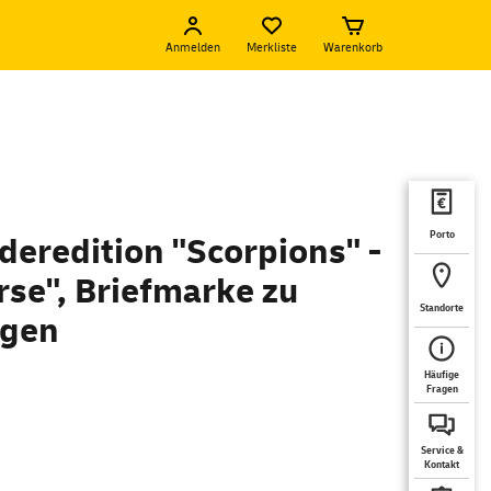
Anmelden
Merkliste
Warenkorb
Porto
deredition "Scorpions" -
rse", Briefmarke zu
Standorte
ogen
Häufige
Fragen
Service &
Kontakt