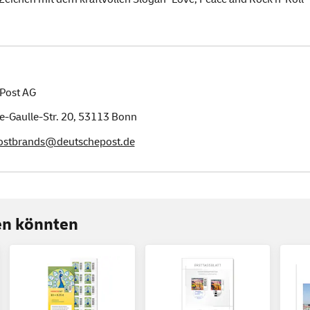
Post AG
e-Gaulle-Str. 20,
53113
Bonn
postbrands@deutschepost.de
ren könnten