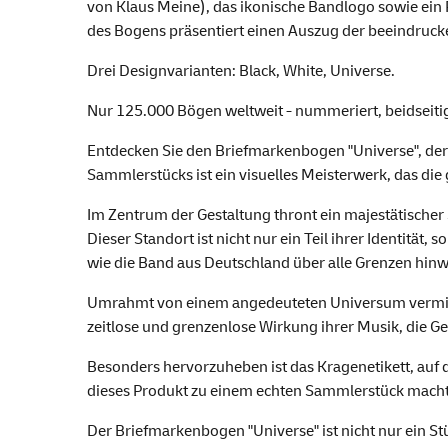
von Klaus Meine), das ikonische Bandlogo sowie ein P
des Bogens präsentiert einen Auszug der beeindruc
Drei Designvarianten: Black, White, Universe.
Nur 125.000 Bögen weltweit - nummeriert, beidseitig
Entdecken Sie den Briefmarkenbogen "Universe", der d
Sammlerstücks ist ein visuelles Meisterwerk, das die
Im Zentrum der Gestaltung thront ein majestätischer 
Dieser Standort ist nicht nur ein Teil ihrer Identitä
wie die Band aus Deutschland über alle Grenzen hinw
Umrahmt von einem angedeuteten Universum vermittel
zeitlose und grenzenlose Wirkung ihrer Musik, die Ge
Besonders hervorzuheben ist das Kragenetikett, auf
dieses Produkt zu einem echten Sammlerstück macht, 
Der Briefmarkenbogen "Universe" ist nicht nur ein S