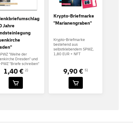
Krypto-Briefmarke
enkbriefumschlag
"Marianengraben"
0 Jahre
ndsteinlegung
uenkirche
Krypto-Briefmarke
bestehend aus
sden"
selbstklebendem SPWZ,
1,80 EUR + NFT
SPWZ "Weihe der
enkirche Dresden" und
PWZ "Briefe schreiben"
1,40 €
9,90 €
2)
5)