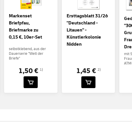
Markenset
Ersttagsblatt 31/26
Ged
Briefpfau,
"Deutschland -
"30
Briefmarke zu
Litauen" -
Gru
0,15 €, 10er-Set
Künstlerkolonie
Fra
Nidden
Dre
selbstklebend, aus der
Dauerserie "Welt der
mit 
Briefe"
Frau
ATM-
1,50 €
1,45 €
1)
2)