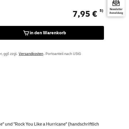
Newsletter
5)
7,95 €
Anmeldung
in den Warenkorb
, ggf. zzgl.
Versandkosten
. Portoanteil nach UStG
e" und "Rock You Like a Hurricane" (handschriftlich