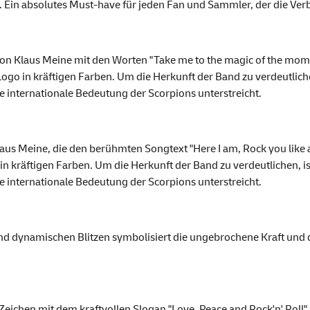
. Ein absolutes Must-have für jeden Fan und Sammler, der die Ve
 von Klaus Meine mit den Worten "Take me to the magic of the mom
go in kräftigen Farben. Um die Herkunft der Band zu verdeutliche
e internationale Bedeutung der Scorpions unterstreicht.
laus Meine, die den berühmten Songtext "Here I am, Rock you like a
 kräftigen Farben. Um die Herkunft der Band zu verdeutlichen, is
e internationale Bedeutung der Scorpions unterstreicht.
nd dynamischen Blitzen symbolisiert die ungebrochene Kraft und d
eichen mit dem kraftvollen Slogan "Love, Peace and Rock'n' Roll" u