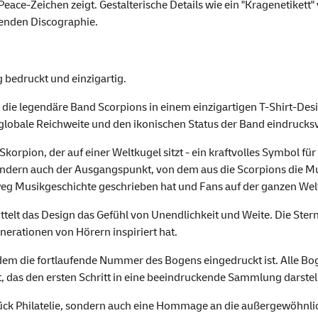
eace-Zeichen zeigt. Gestalterische Details wie ein "Kragenetikett"
kenden Discographie.
 bedruckt und einzigartig.
ie legendäre Band Scorpions in einem einzigartigen T-Shirt-Design
 globale Reichweite und den ikonischen Status der Band eindrucksv
Skorpion, der auf einer Weltkugel sitzt - ein kraftvolles Symbol f
t, sondern auch der Ausgangspunkt, von dem aus die Scorpions die M
eg Musikgeschichte geschrieben hat und Fans auf der ganzen Welt
t das Design das Gefühl von Unendlichkeit und Weite. Die Stern
nerationen von Hörern inspiriert hat.
 dem die fortlaufende Nummer des Bogens eingedruckt ist. Alle 
das den ersten Schritt in eine beeindruckende Sammlung darstell
tück Philatelie, sondern auch eine Hommage an die außergewöhnlic