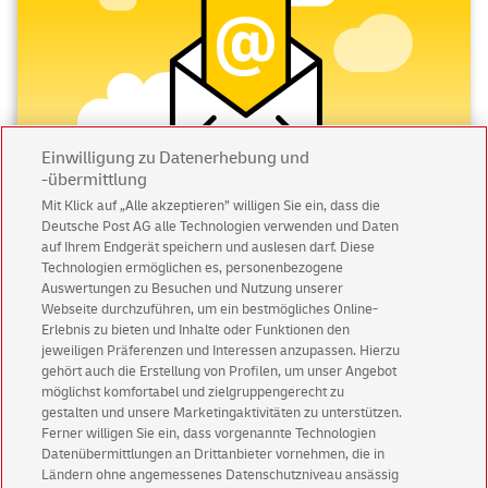
Einwilligung zu Datenerhebung und
-übermittlung
Mit Klick auf „Alle akzeptieren” willigen Sie ein, dass die
Deutsche Post AG alle Technologien verwenden und Daten
Abonnieren Sie unseren Newsletter
auf Ihrem Endgerät speichern und auslesen darf. Diese
Technologien ermöglichen es, personenbezogene
Immer informiert über exklusive Angebote und
Auswertungen zu Besuchen und Nutzung unserer
Aktionen - jetzt mit Vorteil
Webseite durchzuführen, um ein bestmögliches Online-
Erlebnis zu bieten und Inhalte oder Funktionen den
Privatkunden
sichern sich einen
5 € Gutschein
jeweiligen Präferenzen und Interessen anzupassen. Hierzu
für POSTSCAN!
gehört auch die Erstellung von Profilen, um unser Angebot
Geschäftskunden
erhalten einen
5 € Gutschein
möglichst komfortabel und zielgruppengerecht zu
gestalten und unsere Marketingaktivitäten zu unterstützen.
für Briefmarke individuell!
Ferner willigen Sie ein, dass vorgenannte Technologien
Datenübermittlungen an Drittanbieter vornehmen, die in
Ländern ohne angemessenes Datenschutzniveau ansässig
Zur Newsletter-Anmeldung