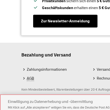
Privatkunden
sichern sich einen
5 € Gu
Geschäftskunden
erhalten einen
5 € Gu
Zur Newsletter-Anmeldung
Bezahlung und Versand
Zahlungsinformationen
Versan
AGB
Rechnu
Kein Mindestbestellwert, Warenbestellungen über 20 € Auftrags
Z
Einwilligung zu Datenerhebung und -übermittlung
Mit Klick auf „Alle akzeptieren” willigen Sie ein, dass die Deutsche Post 