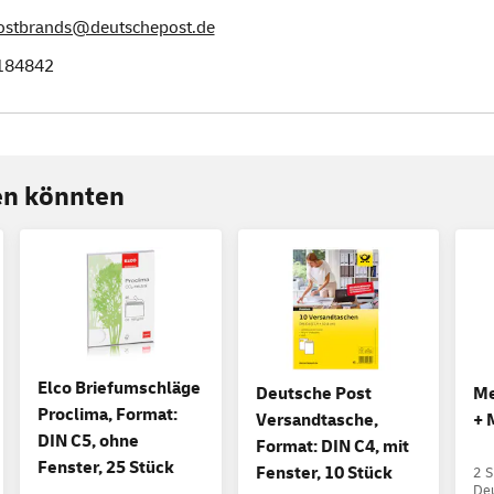
postbrands@deutschepost.de
184842
ren könnten
Elco Briefumschläge
Deutsche Post
Me
Proclima, Format:
Versandtasche,
+ 
DIN C5, ohne
Format: DIN C4, mit
Fenster, 25 Stück
Fenster, 10 Stück
2 
De