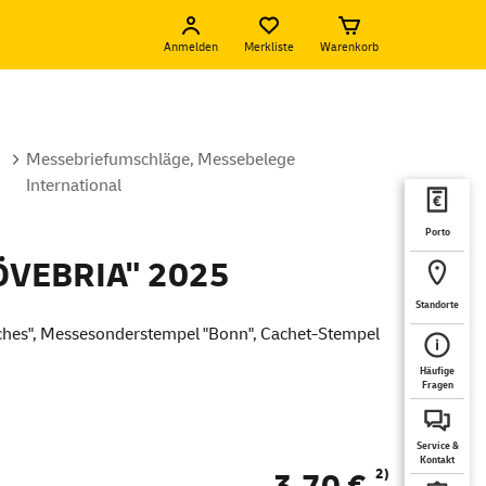
Anmelden
Merkliste
Warenkorb
Messebriefumschläge, Messebelege
International
Porto
ÖVEBRIA" 2025
Standorte
ches", Messesonderstempel "Bonn", Cachet-Stempel
Häufige
Fragen
Service &
Kontakt
2)