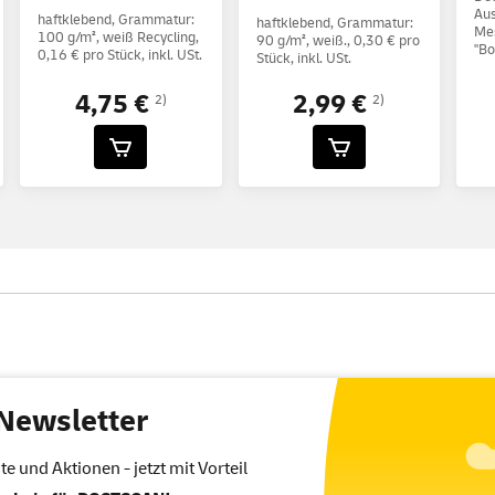
Aus
haftklebend, Grammatur:
haftklebend, Grammatur:
Me
100 g/m², weiß Recycling,
90 g/m², weiß., 0,30 € pro
"Bo
0,16 € pro Stück, inkl. USt.
Stück, inkl. USt.
4,75 €
2,99 €
2)
2)
Newsletter
 und Aktionen - jetzt mit Vorteil