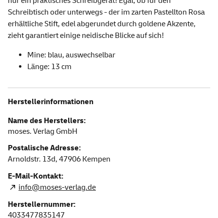
nur ein praktisches Schreibgerät! Egal, ob für den
Schreibtisch oder unterwegs - der im zarten Pastellton Rosa
erhältliche Stift, edel abgerundet durch goldene Akzente,
zieht garantiert einige neidische Blicke auf sich!
Mine: blau, auswechselbar
Länge: 13 cm
Herstellerinformationen
Name des Herstellers:
moses. Verlag GmbH
Postalische Adresse:
Arnoldstr. 13d,
47906
Kempen
E-Mail-Kontakt:
info@moses-verlag.de
Herstellernummer:
4033477835147