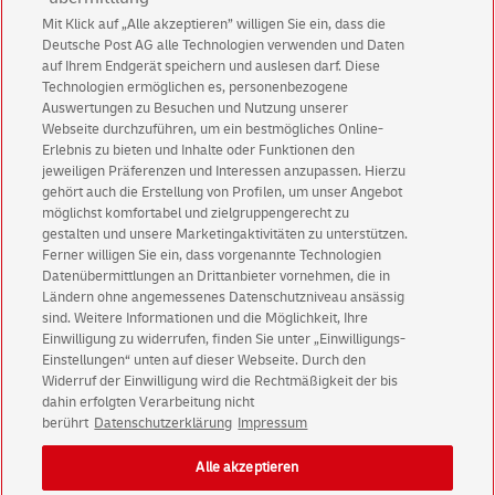
Mit Klick auf „Alle akzeptieren” willigen Sie ein, dass die
Deutsche Post AG alle Technologien verwenden und Daten
Abonnieren Sie unseren Newsletter
auf Ihrem Endgerät speichern und auslesen darf. Diese
Technologien ermöglichen es, personenbezogene
Immer informiert über exklusive Angebote und
Auswertungen zu Besuchen und Nutzung unserer
Aktionen - jetzt mit Vorteil
Webseite durchzuführen, um ein bestmögliches Online-
Erlebnis zu bieten und Inhalte oder Funktionen den
Privatkunden
sichern sich einen
5 € Gutschein
jeweiligen Präferenzen und Interessen anzupassen. Hierzu
für POSTSCAN!
gehört auch die Erstellung von Profilen, um unser Angebot
Geschäftskunden
erhalten einen
5 € Gutschein
möglichst komfortabel und zielgruppengerecht zu
gestalten und unsere Marketingaktivitäten zu unterstützen.
für Briefmarke individuell!
Ferner willigen Sie ein, dass vorgenannte Technologien
Datenübermittlungen an Drittanbieter vornehmen, die in
Ländern ohne angemessenes Datenschutzniveau ansässig
Zur Newsletter-Anmeldung
sind. Weitere Informationen und die Möglichkeit, Ihre
Einwilligung zu widerrufen, finden Sie unter „Einwilligungs-
Einstellungen“ unten auf dieser Webseite. Durch den
Widerruf der Einwilligung wird die Rechtmäßigkeit der bis
dahin erfolgten Verarbeitung nicht
© Fri Aug 07 07:08:06 CEST 2026 Deutsche Post AG
berührt
Datenschutzerklärung
Impressum
Impressum
Datenschutz
Alle akzeptieren
Einwilligungs-Einstellungen
Rechtliche Hinweise