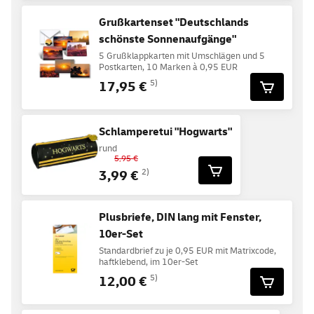
Grußkartenset "Deutschlands
schönste Sonnenaufgänge"
5 Grußklappkarten mit Umschlägen und 5
Postkarten, 10 Marken à 0,95 EUR
17,95 €
5)
Schlamperetui "Hogwarts"
rund
5,95 €
3,99 €
2)
Plusbriefe, DIN lang mit Fenster,
10er-Set
Standardbrief zu je 0,95 EUR mit Matrixcode,
haftklebend, im 10er-Set
12,00 €
5)