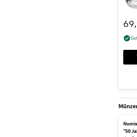
69
Sof
Münze
Numis
"50 Ja