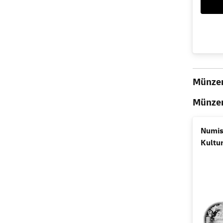
Münzen
Münzen
Numis
Kultu