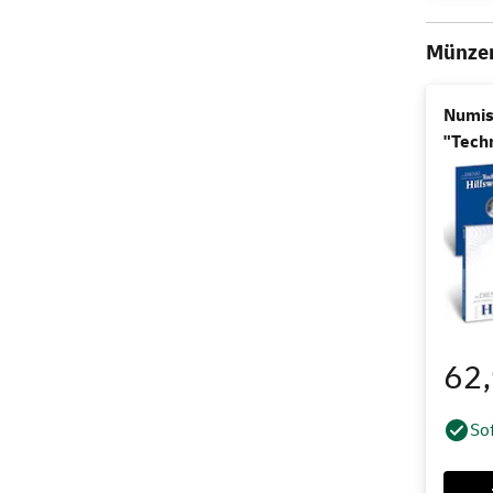
Münze
Numis
"Tech
62
Sof