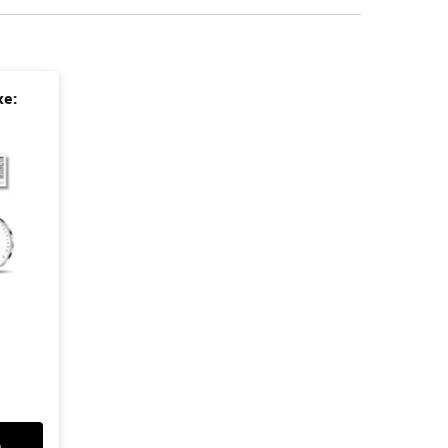
ke:
b