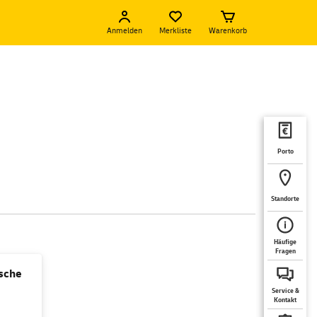
Anmelden
Merkliste
Warenkorb
Porto
Standorte
Häufige
Fragen
tsche
Service &
Kontakt