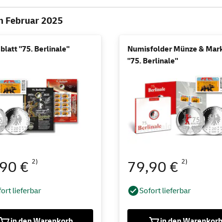
 Februar 2025
latt "75. Berlinale"
Numisfolder Münze & Mar
"75. Berlinale"
2)
2)
,90 €
79,90 €
ort lieferbar
Sofort lieferbar
in den Warenkorb
in den Warenkor