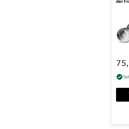
der Fr
75
Sof