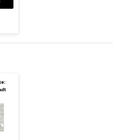
b
ke:
adt