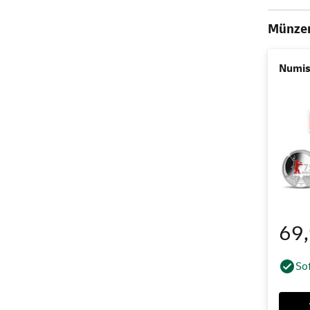
Münzen
Numisb
69
Sof