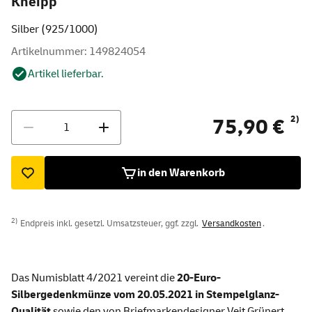
Kneipp"
Silber (925/1000)
Artikelnummer: 149824054
Artikel lieferbar.
Menge
2)
75,90 €
in den Warenkorb
2)
Endpreis inkl. gesetzl. Umsatzsteuer, ggf. zzgl.
Versandkosten
.
Das Numisblatt 4/2021 vereint die
20-Euro-
Silbergedenkmünze vom 20.05.2021 in Stempelglanz-
Qualität
sowie den von Briefmarkendesigner Veit Grünert,