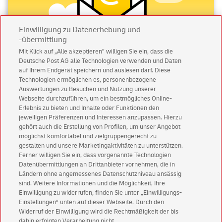
Einwilligung zu Datenerhebung und
-übermittlung
Mit Klick auf „Alle akzeptieren” willigen Sie ein, dass die
Deutsche Post AG alle Technologien verwenden und Daten
auf Ihrem Endgerät speichern und auslesen darf. Diese
Abonnieren Sie unseren Newsletter
Technologien ermöglichen es, personenbezogene
Auswertungen zu Besuchen und Nutzung unserer
Immer informiert über exklusive Angebote und
Webseite durchzuführen, um ein bestmögliches Online-
Aktionen - jetzt mit Vorteil
Erlebnis zu bieten und Inhalte oder Funktionen den
jeweiligen Präferenzen und Interessen anzupassen. Hierzu
Privatkunden
sichern sich einen
5 € Gutschein
gehört auch die Erstellung von Profilen, um unser Angebot
für POSTSCAN!
möglichst komfortabel und zielgruppengerecht zu
gestalten und unsere Marketingaktivitäten zu unterstützen.
Geschäftskunden
erhalten einen
5 € Gutschein
Ferner willigen Sie ein, dass vorgenannte Technologien
für Briefmarke individuell!
Datenübermittlungen an Drittanbieter vornehmen, die in
Ländern ohne angemessenes Datenschutzniveau ansässig
sind. Weitere Informationen und die Möglichkeit, Ihre
Zur Newsletter-Anmeldung
Einwilligung zu widerrufen, finden Sie unter „Einwilligungs-
Einstellungen“ unten auf dieser Webseite. Durch den
Widerruf der Einwilligung wird die Rechtmäßigkeit der bis
dahin erfolgten Verarbeitung nicht