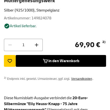
Müttergenesungswerk"
Silber (925/1000), Stempelglanz
Artikelnummer: 149824078
Artikel lieferbar.
Menge
2)
69,90 €
in den Warenkorb
2)
Endpreis inkl. gesetzl. Umsatzsteuer, ggf. zzgl.
Versandkosten
.
Diese Numisblatt-Ausgabe verbindet die
20-Euro-
Silbermünze "Elly Heuss-Knapp - 75 Jahre
Müttergenesungswerk"
(Stempelglanz) mit dem