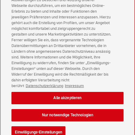
Auswertungen zu Besuchen und Nutzung unserer
Aktionen - jetzt mit Vorteil
Webseite durchzuführen, um ein bestmögliches Online-
Erlebnis zu bieten und Inhalte oder Funktionen den
Privatkunden
sichern sich einen
5 € Gutschein
jeweiligen Präferenzen und Interessen anzupassen. Hierzu
für POSTSCAN!
gehört auch die Erstellung von Profilen, um unser Angebot
Geschäftskunden
erhalten einen
5 € Gutschein
möglichst komfortabel und zielgruppengerecht zu
gestalten und unsere Marketingaktivitäten zu unterstützen.
für Briefmarke individuell!
Ferner willigen Sie ein, dass vorgenannte Technologien
Datenübermittlungen an Drittanbieter vornehmen, die in
Ländern ohne angemessenes Datenschutzniveau ansässig
Zur Newsletter-Anmeldung
sind. Weitere Informationen und die Möglichkeit, Ihre
Einwilligung zu widerrufen, finden Sie unter „Einwilligungs-
Einstellungen“ unten auf dieser Webseite. Durch den
Widerruf der Einwilligung wird die Rechtmäßigkeit der bis
dahin erfolgten Verarbeitung nicht
© Sat Aug 08 11:38:50 CEST 2026 Deutsche Post AG
berührt
Datenschutzerklärung
Impressum
Impressum
Datenschutz
Alle akzeptieren
Einwilligungs-Einstellungen
Rechtliche Hinweise
Barrierefreiheit
Nur notwendige Technologien
Einwilligungs-Einstellungen