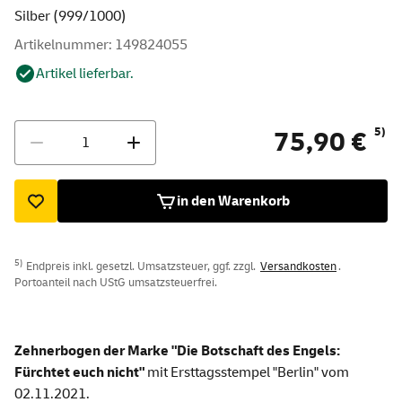
Silber (999/1000)
Artikelnummer: 149824055
Artikel lieferbar.
Menge
5)
75,90 €
in den Warenkorb
5)
Endpreis inkl. gesetzl. Umsatzsteuer, ggf. zzgl.
Versandkosten
.
Portoanteil nach UStG umsatzsteuerfrei.
Zehnerbogen der Marke "Die Botschaft des Engels:
Fürchtet euch nicht"
mit Ersttagsstempel "Berlin" vom
02.11.2021.