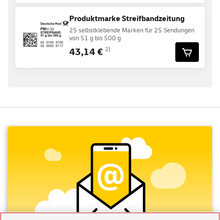
Produktmarke Streifbandzeitung
25 selbstklebende Marken für 25 Sendungen
von 51 g bis 500 g
43,14 €
2)