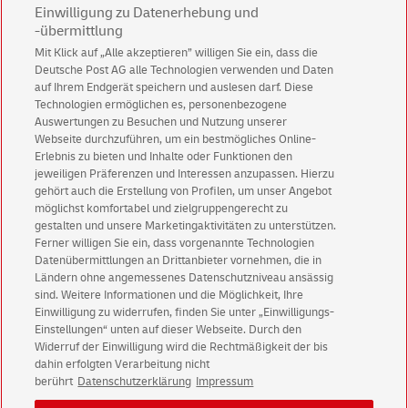
Einwilligung zu Datenerhebung und
-übermittlung
Mit Klick auf „Alle akzeptieren” willigen Sie ein, dass die
Deutsche Post AG alle Technologien verwenden und Daten
Abonnieren Sie unseren Newsletter
auf Ihrem Endgerät speichern und auslesen darf. Diese
Technologien ermöglichen es, personenbezogene
Immer informiert über exklusive Angebote und
Auswertungen zu Besuchen und Nutzung unserer
Aktionen - jetzt mit Vorteil
Webseite durchzuführen, um ein bestmögliches Online-
Erlebnis zu bieten und Inhalte oder Funktionen den
Privatkunden
sichern sich einen
5 € Gutschein
jeweiligen Präferenzen und Interessen anzupassen. Hierzu
für POSTSCAN!
gehört auch die Erstellung von Profilen, um unser Angebot
Geschäftskunden
erhalten einen
5 € Gutschein
möglichst komfortabel und zielgruppengerecht zu
gestalten und unsere Marketingaktivitäten zu unterstützen.
für Briefmarke individuell!
Ferner willigen Sie ein, dass vorgenannte Technologien
Datenübermittlungen an Drittanbieter vornehmen, die in
Ländern ohne angemessenes Datenschutzniveau ansässig
Zur Newsletter-Anmeldung
sind. Weitere Informationen und die Möglichkeit, Ihre
Einwilligung zu widerrufen, finden Sie unter „Einwilligungs-
Einstellungen“ unten auf dieser Webseite. Durch den
Widerruf der Einwilligung wird die Rechtmäßigkeit der bis
dahin erfolgten Verarbeitung nicht
© Sat Aug 08 14:34:18 CEST 2026 Deutsche Post AG
berührt
Datenschutzerklärung
Impressum
Impressum
Datenschutz