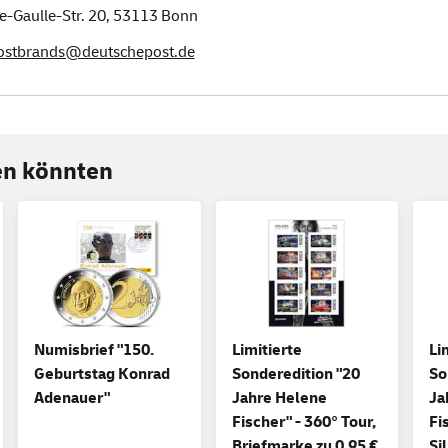
e-Gaulle-Str. 20,
53113
Bonn
postbrands@deutschepost.de
ren könnten
Numisbrief "150.
Limitierte
Li
Geburtstag Konrad
Sonderedition "20
So
Adenauer"
Jahre Helene
Ja
Fischer" - 360° Tour,
Fi
Briefmarke zu 0,95 €
Si