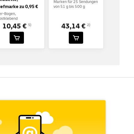
Marken für 25 Sendungen
iefmarke zu 0,95 €
von 51 g bis 500 g
er-Bogen,
bstklebend
10,45 €
43,14 €
5)
2)