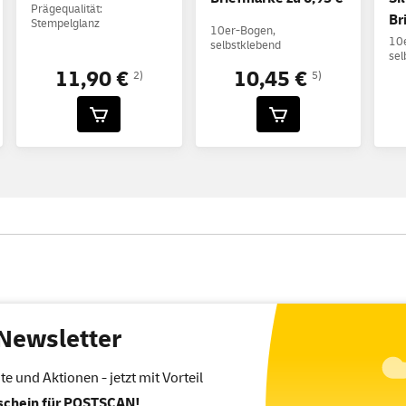
Prägequalität:
Br
Stempelglanz
10er-Bogen,
10
selbstklebend
sel
11,90 €
10,45 €
2)
5)
Newsletter
 und Aktionen - jetzt mit Vorteil
tschein für POSTSCAN!