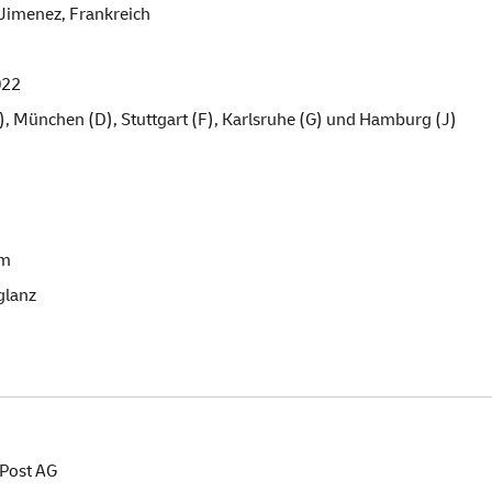
Jimenez, Frankreich
022
A), München (D), Stuttgart (F), Karlsruhe (G) und Hamburg (J)
mm
glanz
Post AG