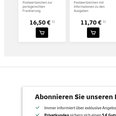
Postwertzeichen zur
Postwertzeichen mit
portogerechten
Informationen zu den
Frankierung.
Ausgaben
16,50 €
11,70 €
1)
1)
Abonnieren Sie unseren 
Immer informiert über exklusive Angebote
Privatkunden
sichern sich einen
5 € Gu