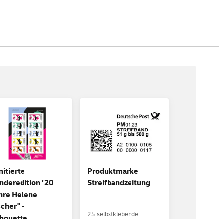
mitierte
Produktmarke
nderedition "20
Streifbandzeitung
hre Helene
scher" -
25 selbstklebende
lhouette,