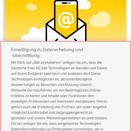
Einwilligung zu Datenerhebung und
-übermittlung
Mit Klick auf „Alle akzeptieren” willigen Sie ein, dass die
Deutsche Post AG alle Technologien verwenden und Daten
Abonnieren Sie unseren Newsletter
auf Ihrem Endgerät speichern und auslesen darf. Diese
Technologien ermöglichen es, personenbezogene
Immer informiert über exklusive Angebote und
Auswertungen zu Besuchen und Nutzung unserer
Aktionen - jetzt mit Vorteil
Webseite durchzuführen, um ein bestmögliches Online-
Erlebnis zu bieten und Inhalte oder Funktionen den
Privatkunden
sichern sich einen
5 € Gutschein
jeweiligen Präferenzen und Interessen anzupassen. Hierzu
für POSTSCAN!
gehört auch die Erstellung von Profilen, um unser Angebot
Geschäftskunden
erhalten einen
5 € Gutschein
möglichst komfortabel und zielgruppengerecht zu
gestalten und unsere Marketingaktivitäten zu unterstützen.
für Briefmarke individuell!
Ferner willigen Sie ein, dass vorgenannte Technologien
Datenübermittlungen an Drittanbieter vornehmen, die in