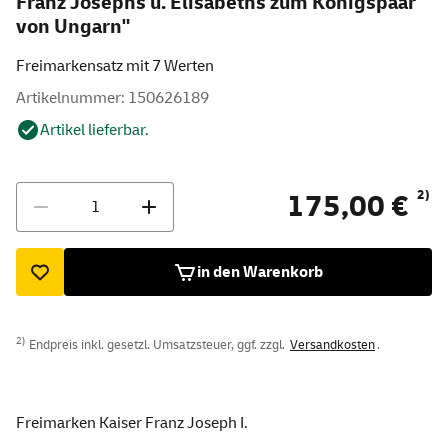
Franz Josephs u. Elisabeths zum Königspaar
von Ungarn"
Freimarkensatz mit 7 Werten
Artikelnummer: 150626189
Artikel lieferbar.
Menge
2)
175,00 €
in den Warenkorb
2)
Endpreis inkl. gesetzl. Umsatzsteuer, ggf. zzgl.
Versandkosten
.
Freimarken Kaiser Franz Joseph I.