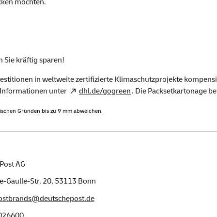
icken möchten.
Sie kräftig sparen!
estitionen in weltweite zertifizierte Klimaschutzprojekte kompens
 Informationen unter
dhl.de/gogreen
. Die Packsetkartonage be
schen Gründen bis zu 9 mm abweichen.
Post AG
e-Gaulle-Str. 20,
53113
Bonn
postbrands@deutschepost.de
026600