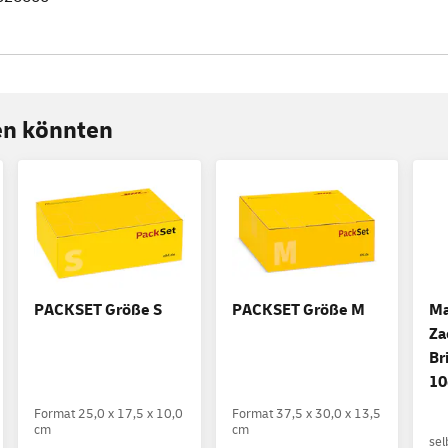
ren könnten
PACKSET Größe S
PACKSET Größe M
Ma
Za
Br
10
Format 25,0 x 17,5 x 10,0
Format 37,5 x 30,0 x 13,5
cm
cm
sel