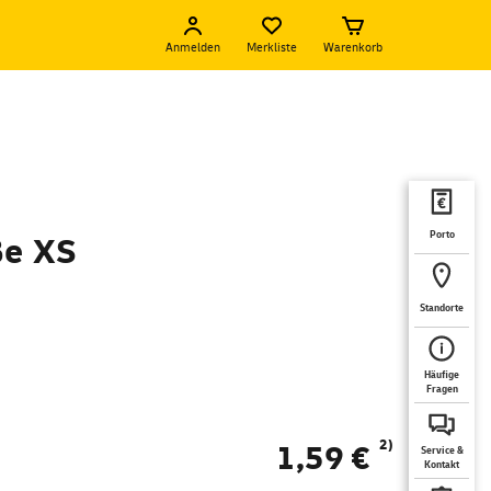
Anmelden
Merkliste
Warenkorb
Porto
ße XS
Standorte
Häufige
Fragen
2)
1,59 €
Service &
Kontakt