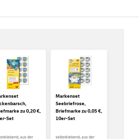
rkenset
Markenset
ckenbarsch,
Seebriefrose,
iefmarke zu 0,20 €,
Briefmarke zu 0,05 €,
er-Set
10er-Set
bstklebend, aus der
selbstklebend, aus der