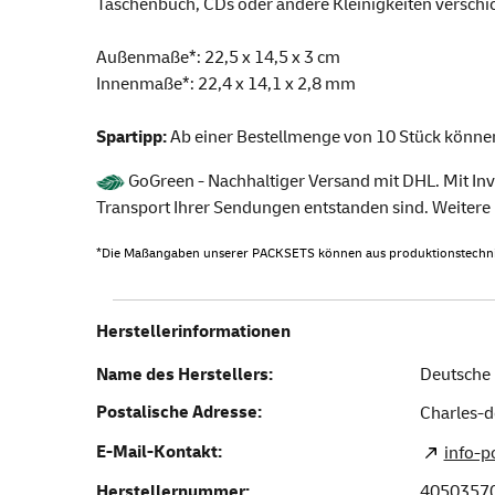
Taschenbuch, CDs oder andere Kleinigkeiten versch
Außenmaße*: 22,5 x 14,5 x 3 cm
Innenmaße*: 22,4 x 14,1 x 2,8 mm
Spartipp:
Ab einer Bestellmenge von 10 Stück können 
GoGreen - Nachhaltiger Versand mit DHL. Mit Inv
Transport Ihrer Sendungen entstanden sind. Weitere
*Die Maßangaben unserer PACKSETS können aus produktionstechni
Herstellerinformationen
Name des Herstellers:
Deutsche 
Postalische Adresse:
Charles-d
E-Mail-Kontakt:
info-
Herstellernummer:
4050357