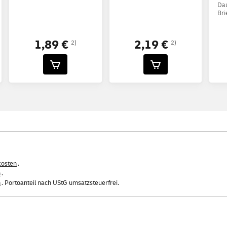
Dau
Bri
1,89 €
2,19 €
2)
2)
kosten
.
n
.
n
. Portoanteil nach UStG umsatzsteuerfrei.