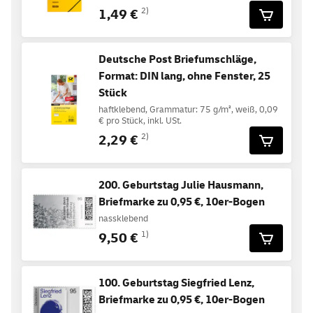
1,49 €
2)
Deutsche Post Briefumschläge,
Format: DIN lang, ohne Fenster, 25
Stück
haftklebend, Grammatur: 75 g/m², weiß, 0,09
€ pro Stück, inkl. USt.
2,29 €
2)
200. Geburtstag Julie Hausmann,
Briefmarke zu 0,95 €, 10er-Bogen
nassklebend
9,50 €
1)
100. Geburtstag Siegfried Lenz,
Briefmarke zu 0,95 €, 10er-Bogen