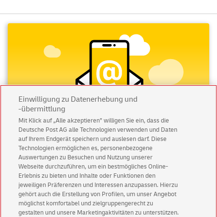
Einwilligung zu Datenerhebung und
-übermittlung
Mit Klick auf „Alle akzeptieren” willigen Sie ein, dass die
Deutsche Post AG alle Technologien verwenden und Daten
auf Ihrem Endgerät speichern und auslesen darf. Diese
Technologien ermöglichen es, personenbezogene
Abonnieren Sie unseren Newsletter
Auswertungen zu Besuchen und Nutzung unserer
Webseite durchzuführen, um ein bestmögliches Online-
Immer informiert über exklusive Angebote und
Erlebnis zu bieten und Inhalte oder Funktionen den
jeweiligen Präferenzen und Interessen anzupassen. Hierzu
Aktionen - jetzt mit Vorteil
gehört auch die Erstellung von Profilen, um unser Angebot
Privatkunden
sichern sich einen
5 € Gutschein
möglichst komfortabel und zielgruppengerecht zu
für POSTSCAN!
gestalten und unsere Marketingaktivitäten zu unterstützen.