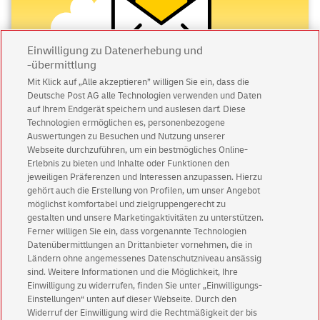
Einwilligung zu Datenerhebung und
-übermittlung
Mit Klick auf „Alle akzeptieren” willigen Sie ein, dass die
Deutsche Post AG alle Technologien verwenden und Daten
Abonnieren Sie unseren Newsletter
auf Ihrem Endgerät speichern und auslesen darf. Diese
Technologien ermöglichen es, personenbezogene
Immer informiert über exklusive Angebote und
Auswertungen zu Besuchen und Nutzung unserer
Aktionen - jetzt mit Vorteil
Webseite durchzuführen, um ein bestmögliches Online-
Erlebnis zu bieten und Inhalte oder Funktionen den
Privatkunden
sichern sich einen
5 € Gutschein
jeweiligen Präferenzen und Interessen anzupassen. Hierzu
für POSTSCAN!
gehört auch die Erstellung von Profilen, um unser Angebot
Geschäftskunden
erhalten einen
5 € Gutschein
möglichst komfortabel und zielgruppengerecht zu
gestalten und unsere Marketingaktivitäten zu unterstützen.
für Briefmarke individuell!
Ferner willigen Sie ein, dass vorgenannte Technologien
Datenübermittlungen an Drittanbieter vornehmen, die in
Ländern ohne angemessenes Datenschutzniveau ansässig
Zur Newsletter-Anmeldung
sind. Weitere Informationen und die Möglichkeit, Ihre
Einwilligung zu widerrufen, finden Sie unter „Einwilligungs-
Einstellungen“ unten auf dieser Webseite. Durch den
Widerruf der Einwilligung wird die Rechtmäßigkeit der bis