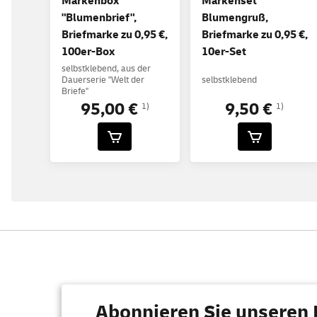
Markenbox
Markenset
"Blumenbrief",
Blumengruß,
Briefmarke zu 0,95 €,
Briefmarke zu 0,95 €,
100er-Box
10er-Set
selbstklebend, aus der
Dauerserie "Welt der
selbstklebend
Briefe"
95,00 €
9,50 €
1)
1)
Abonnieren Sie unseren 