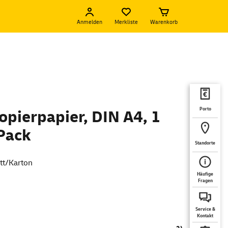
Anmelden
Merkliste
Warenkorb
Porto
opierpapier, DIN A4, 1
 Pack
Standorte
att/Karton
Häufige
Fragen
Service &
Kontakt