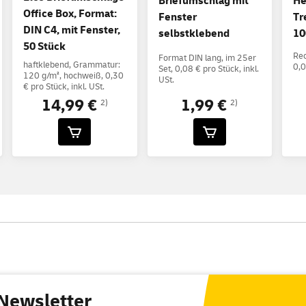
Briefumschlag mit
He
Office Box, Format:
Fenster
Tr
DIN C4, mit Fenster,
selbstklebend
10
50 Stück
Rec
Format DIN lang, im 25er
haftklebend, Grammatur:
0,0
Set, 0,08 € pro Stück, inkl.
120 g/m², hochweiß, 0,30
USt.
€ pro Stück, inkl. USt.
14,99 €
1,99 €
2)
2)
Newsletter