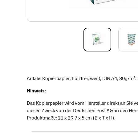
Antalis Kopierpapier, holzfrei, weiß, DIN A4, 80g/m².
Hinweis:
Das Kopierpapier wird vom Hersteller direkt an Sie 
diesen Zweck von der Deutschen Post AG an den Herst
Produktmaße: 21 x 29,7 x 5 cm (B x T x H).