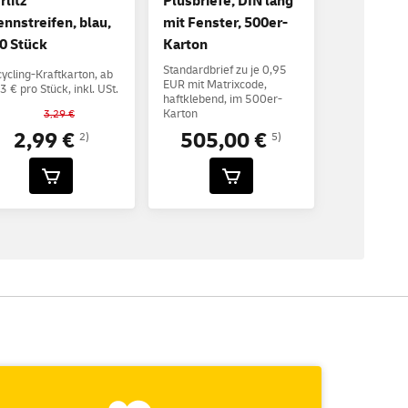
rlitz
Plusbriefe, DIN lang
ennstreifen, blau,
mit Fenster, 500er-
0 Stück
Karton
Standardbrief zu je 0,95
ycling-Kraftkarton, ab
EUR mit Matrixcode,
3 € pro Stück, inkl. USt.
haftklebend, im 500er-
Karton
3,29 €
2,99 €
505,00 €
2)
5)