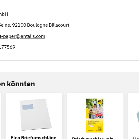
GmbH
Seine,
92100
Boulogne Billacourt
t-paper@antalis.com
177569
ren könnten
Elco Briefumschläge