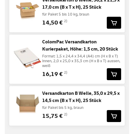
17,0 cm (B x T x H), 25 Stück
für Paket 5 bis 10 kg, braun
14,50 €
2)
ColomPac Versandkarton
Kurierpaket, Höhe: 1,5 cm, 20 Stück
Format: 1,5 x 24,4 x 34,4 (A4) cm (H x B x T)
Innen, 2,0 x 25,0 x 35,3 cm (H x B x T) aussen,
weiß
16,19 €
2)
Versandkarton B Welle, 35,0 x 29,5 x
14,5 cm (B x T x H), 25 Stück
für Paket bis 5 kg, braun
15,75 €
2)