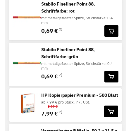
Stabilo Fineliner Point 88,
Schriftfarbe: rot
mit metallgefasster Spitze, Strichstärke: 0,4
mm
0,69 €
2)
Stabilo Fineliner Point 88,
Schriftfarbe: grün
mit metallgefasster Spitze, Strichstärke: 0,4
mm
0,69 €
2)
HP Kopierpapier Premium - 500 Blatt
ab 7,99 € pro Stück, inkl. USt.
8,99 €
7,99 €
2)
Versandkarton B Welle, 30,2 x 21,5 x