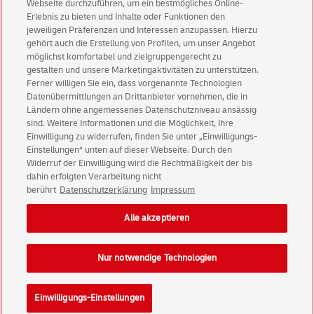
Aktionen - jetzt mit Vorteil
Webseite durchzuführen, um ein bestmögliches Online-
Erlebnis zu bieten und Inhalte oder Funktionen den
Privatkunden
sichern sich einen
5 € Gutschein
jeweiligen Präferenzen und Interessen anzupassen. Hierzu
für POSTSCAN!
gehört auch die Erstellung von Profilen, um unser Angebot
Geschäftskunden
erhalten einen
5 € Gutschein
möglichst komfortabel und zielgruppengerecht zu
gestalten und unsere Marketingaktivitäten zu unterstützen.
für Briefmarke individuell!
Ferner willigen Sie ein, dass vorgenannte Technologien
Datenübermittlungen an Drittanbieter vornehmen, die in
Ländern ohne angemessenes Datenschutzniveau ansässig
Zur Newsletter-Anmeldung
sind. Weitere Informationen und die Möglichkeit, Ihre
Einwilligung zu widerrufen, finden Sie unter „Einwilligungs-
Einstellungen“ unten auf dieser Webseite. Durch den
Widerruf der Einwilligung wird die Rechtmäßigkeit der bis
dahin erfolgten Verarbeitung nicht
© Fri Aug 07 17:20:42 CEST 2026 Deutsche Post AG
berührt
Datenschutzerklärung
Impressum
Impressum
Datenschutz
Alle akzeptieren
Einwilligungs-Einstellungen
Rechtliche Hinweise
Barrierefreiheit
Nur notwendige Technologien
Einwilligungs-Einstellungen
Konzern
Karriere
Presse
Investoren