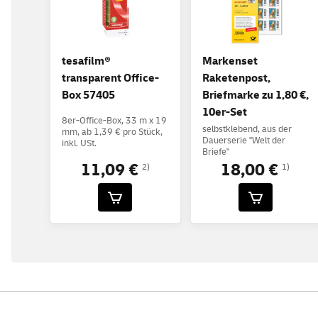
tesafilm®
Markenset
transparent Office-
Raketenpost,
Box 57405
Briefmarke zu 1,80 €,
10er-Set
8er-Office-Box, 33 m x 19
selbstklebend, aus der
mm, ab 1,39 € pro Stück,
Dauerserie "Welt der
inkl. USt.
Briefe"
11,09 €
18,00 €
2)
1)