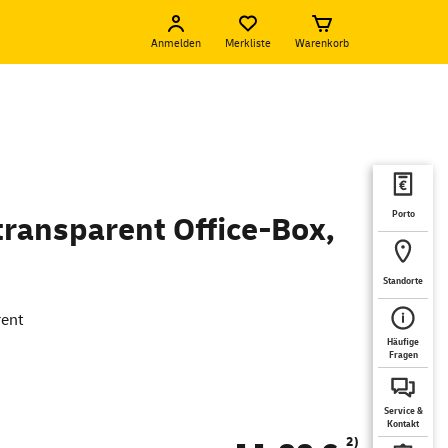
Anmelden
Merkliste
Warenkorb
Porto
transparent Office-Box,
Standorte
rent
Häufige
Fragen
Service &
Kontakt
2)