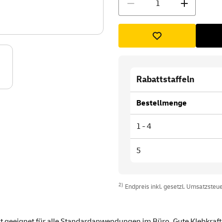
Rabattstaffeln
Bestellmenge
1 - 4
5
2)
Endpreis inkl. gesetzl. Umsatzsteuer
st geeignet für alle Standardanwendungen im Büro. Gute Klebkraft, l