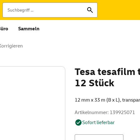
Büro
Sammeln
Korrigieren
Tesa tesafilm 
12 Stück
12 mm x 33 m (B x L), transpa
Artikelnummer: 139925071
Sofort lieferbar
Menge