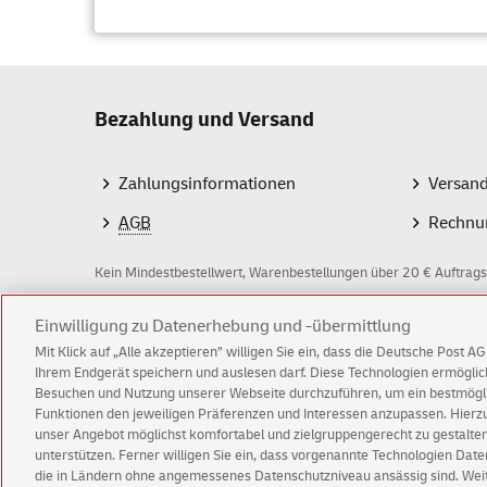
Bezahlung und Versand
Zahlungsinformationen
Versan
AGB
Rechnu
Kein Mindestbestellwert, Warenbestellungen über 20 € Auftrags
Z
Einwilligung zu Datenerhebung und -übermittlung
Mit Klick auf „Alle akzeptieren” willigen Sie ein, dass die Deutsche Post 
a
Ihrem Endgerät speichern und auslesen darf. Diese Technologien ermögl
Besuchen und Nutzung unserer Webseite durchzuführen, um ein bestmöglic
h
Funktionen den jeweiligen Präferenzen und Interessen anzupassen. Hierzu 
l
© Sun Aug 09 15:18:59 CEST 2026 Deutsche Post 
unser Angebot möglichst komfortabel und zielgruppengerecht zu gestalten
unterstützen. Ferner willigen Sie ein, dass vorgenannte Technologien Dat
Impressum
Datenschutz
Einwilligungs-Einst
m
die in Ländern ohne angemessenes Datenschutzniveau ansässig sind. Weite