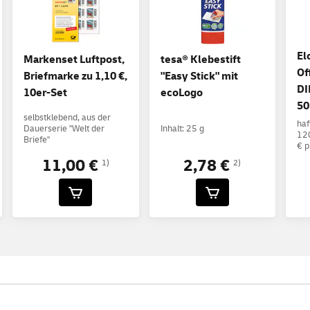
El
Markenset Luftpost,
tesa® Klebestift
Of
Briefmarke zu 1,10 €,
"Easy Stick" mit
DI
10er-Set
ecoLogo
50
selbstklebend, aus der
haf
Dauerserie "Welt der
Inhalt: 25 g
120
Briefe"
€ p
11,00 €
2,78 €
1)
2)