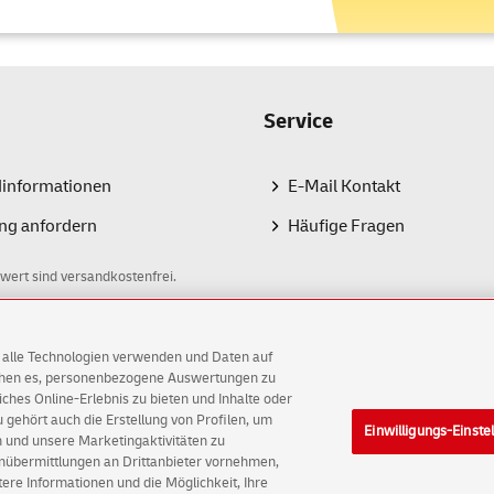
Service
dinformationen
E-Mail Kontakt
ng anfordern
Häufige Fragen
wert sind versandkostenfrei.
AG alle Technologien verwenden und Daten auf
ichen es, personenbezogene Auswertungen zu
hes Online-Erlebnis zu bieten und Inhalte oder
gehört auch die Erstellung von Profilen, um
Einwilligungs-Einste
AG
 und unsere Marketingaktivitäten zu
enübermittlungen an Drittanbieter vornehmen,
ellungen
Rechtliche Hinweise
Barrierefreiheit
re Informationen und die Möglichkeit, Ihre