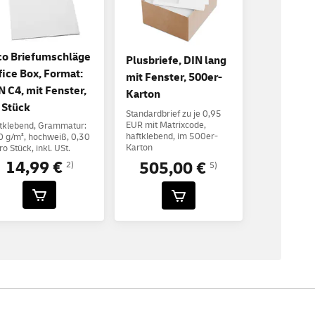
co Briefumschläge
Plusbriefe, DIN lang
fice Box, Format:
mit Fenster, 500er-
N C4, mit Fenster,
Karton
 Stück
Standardbrief zu je 0,95
EUR mit Matrixcode,
tklebend, Grammatur:
haftklebend, im 500er-
 g/m², hochweiß, 0,30
Karton
ro Stück, inkl. USt.
14,99 €
505,00 €
2)
5)