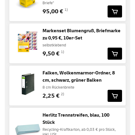
Briefe"
95,00 €
1)
Markenset Blumengruß, Briefmarke
zu 0,95 €, 10er-Set
selbstklebend
9,50 €
1)
Falken, Wolkenmarmor-Ordner, 8
cm, schwarz, grüner Balken
8 cm Rückenbreite
2,25 €
2)
Herlitz Trennstreifen, blau, 100
Stück
Recycling-Kraftkarton, ab 0,03 € pro Stück,
inkl. USt.