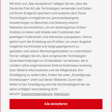
Mit Klick auf „Alle akzeptieren” willigen Sie ein, dass die
Deutsche Post AG alle Technologien verwenden und Daten
auf Ihrem Endgerät speichern und auslesen darf. Diese
Technologien ermöglichen es, personenbezogene
Auswertungen zu Besuchen und Nutzung unserer
Webseite durchzuführen, um ein bestmögliches Online-
Erlebnis zu bieten und Inhalte oder Funktionen den
jeweiligen Präferenzen und Interessen anzupassen. Hierzu
Abonnieren Sie unseren Newsletter
gehört auch die Erstellung von Profilen, um unser Angebot
möglichst komfortabel und zielgruppengerecht zu
gestalten und unsere Marketingaktivitäten zu unterstützen.
Immer informiert über exklusive Angebote und
Ferner willigen Sie ein, dass vorgenannte Technologien
Aktionen - jetzt mit Vorteil
Datenübermittlungen an Drittanbieter vornehmen, die in
Privatkunden
sichern sich einen
5 € Gutschein
Ländern ohne angemessenes Datenschutzniveau ansässig
sind. Weitere Informationen und die Möglichkeit, Ihre
für POSTSCAN!
Einwilligung zu widerrufen, finden Sie unter „Einwilligungs-
Geschäftskunden
erhalten einen
5 € Gutschein
Einstellungen“ unten auf dieser Webseite. Durch den
für Briefmarke individuell!
Widerruf der Einwilligung wird die Rechtmäßigkeit der bis
dahin erfolgten Verarbeitung nicht
berührt
Datenschutzerklärung
Impressum
Zur Newsletter-Anmeldung
Alle akzeptieren