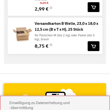
3,29 €
2,99 €
2)
Versandkarton B Welle, 23,0 x 18,0 x
12,5 cm (B x T x H), 25 Stück
für Päckchen M (bis 2 kg) oder Paket (bis 3
kg), braun
8,75 €
2)
Einwilligung zu Datenerhebung und
-übermittlung