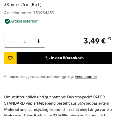
38 mm x 25 m (B x L)
Artikelnummer: 139934459
Artikel lieferbar.
Menge
2)
3,49 €
in den Warenkorb
2)
Endpreis inkl. gesetzl. Umsatzsteuer, ggf. zzgl.
Versandkosten
.
Umweltfreundlich und gut haftend: Das tesapack® PAPER
STANDARD Papierklebeband besteht aus 56% biobasiertem
Material und ist recyclingfreundlich. Es hat eine Länge von 25
Metern und eine Breite von 38 Millimetern und eignet sich