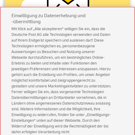
Einwilligung zu Datenerhebung und
-übermittlung
Mit Klick auf „Alle akzeptieren” willigen Sie ein, dass die
Deutsche Post AG alle Technologien verwenden und Daten
Abonnieren Sie unseren Newsletter
auf Ihrem Endgerät speichern und auslesen darf. Diese
Technologien ermöglichen es, personenbezogene
Immer informiert über exklusive Angebote und
Auswertungen zu Besuchen und Nutzung unserer
Aktionen - jetzt mit Vorteil
Webseite durchzuführen, um ein bestmögliches Online-
Erlebnis zu bieten und Inhalte oder Funktionen den
Privatkunden
sichern sich einen
5 € Gutschein
jeweiligen Präferenzen und Interessen anzupassen. Hierzu
für POSTSCAN!
gehört auch die Erstellung von Profilen, um unser Angebot
Geschäftskunden
erhalten einen
5 € Gutschein
möglichst komfortabel und zielgruppengerecht zu
gestalten und unsere Marketingaktivitäten zu unterstützen.
für Briefmarke individuell!
Ferner willigen Sie ein, dass vorgenannte Technologien
Datenübermittlungen an Drittanbieter vornehmen, die in
Ländern ohne angemessenes Datenschutzniveau ansässig
Zur Newsletter-Anmeldung
sind. Weitere Informationen und die Möglichkeit, Ihre
Einwilligung zu widerrufen, finden Sie unter „Einwilligungs-
Einstellungen“ unten auf dieser Webseite. Durch den
Widerruf der Einwilligung wird die Rechtmäßigkeit der bis
dahin erfolgten Verarbeitung nicht
© Thu Aug 06 15:56:46 CEST 2026 Deutsche Post AG