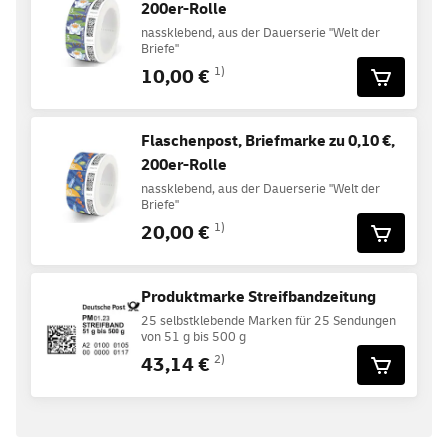
200er-Rolle
nassklebend, aus der Dauerserie "Welt der
Briefe"
10,00 €
1)
Flaschenpost, Briefmarke zu 0,10 €,
200er-Rolle
nassklebend, aus der Dauerserie "Welt der
Briefe"
20,00 €
1)
Produktmarke Streifbandzeitung
25 selbstklebende Marken für 25 Sendungen
von 51 g bis 500 g
43,14 €
2)