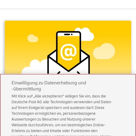
Einwilligung zu Datenerhebung und
-übermittlung
Mit Klick auf „Alle akzeptieren” willigen Sie ein, dass die
Deutsche Post AG alle Technologien verwenden und Daten
Abonnieren Sie unseren Newsletter
auf Ihrem Endgerät speichern und auslesen darf. Diese
Technologien ermöglichen es, personenbezogene
Immer informiert über exklusive Angebote und
Auswertungen zu Besuchen und Nutzung unserer
Aktionen - jetzt mit Vorteil
Webseite durchzuführen, um ein bestmögliches Online-
Erlebnis zu bieten und Inhalte oder Funktionen den
Privatkunden
sichern sich einen
5 € Gutschein