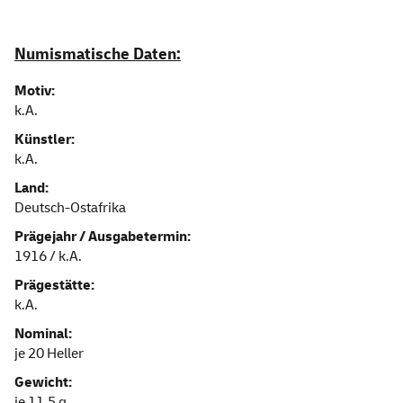
Numismatische Daten:
Motiv:
k.A.
Künstler:
k.A.
Land:
Deutsch-Ostafrika
Prägejahr / Ausgabetermin:
1916 / k.A.
Prägestätte:
k.A.
Nominal:
je 20 Heller
Gewicht:
je 11,5 g