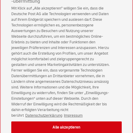
-übermittlung
Mit Klick auf „Alle akzeptieren” willigen Sie ein, dass die
Deutsche Post AG alle Technologien verwenden und Daten
auf Ihrem Endgerät speichern und auslesen darf. Diese
Technologien ermöglichen es, personenbezogene
Auswertungen zu Besuchen und Nutzung unserer
Webseite durchzuführen, um ein bestmögliches Online-
Erlebnis zu bieten und Inhalte oder Funktionen den
jeweiligen Präferenzen und Interessen anzupassen. Hierzu
Abonnieren Sie unseren Newsletter
gehört auch die Erstellung von Profilen, um unser Angebot
möglichst komfortabel und zielgruppengerecht zu
gestalten und unsere Marketingaktivitäten zu unterstützen.
Immer informiert über exklusive Angebote und
Ferner willigen Sie ein, dass vorgenannte Technologien
Aktionen - jetzt mit Vorteil
Datenübermittlungen an Drittanbieter vornehmen, die in
Privatkunden
sichern sich einen
5 € Gutschein
Ländern ohne angemessenes Datenschutzniveau ansässig
sind. Weitere Informationen und die Möglichkeit, Ihre
für POSTSCAN!
Einwilligung zu widerrufen, finden Sie unter „Einwilligungs-
Geschäftskunden
erhalten einen
5 € Gutschein
Einstellungen“ unten auf dieser Webseite. Durch den
für Briefmarke individuell!
Widerruf der Einwilligung wird die Rechtmäßigkeit der bis
dahin erfolgten Verarbeitung nicht
berührt
Datenschutzerklärung
Impressum
Zur Newsletter-Anmeldung
Alle akzeptieren