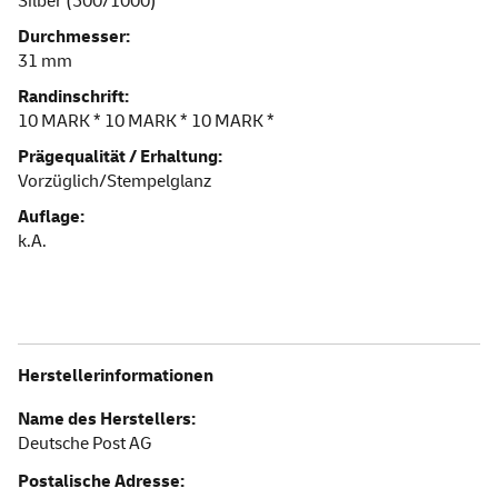
Silber (500/1000)
Durchmesser:
31 mm
Randinschrift:
10 MARK * 10 MARK * 10 MARK *
Prägequalität / Erhaltung:
Vorzüglich/Stempelglanz
Auflage:
k.A.
Herstellerinformationen
Name des Herstellers:
Deutsche Post AG
Postalische Adresse: