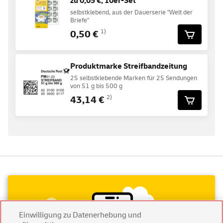
zu 0,05 €, 10er-Set
selbstklebend, aus der Dauerserie "Welt der
Briefe"
0,50 €
1)
Produktmarke Streifbandzeitung
25 selbstklebende Marken für 25 Sendungen
von 51 g bis 500 g
43,14 €
2)
Einwilligung zu Datenerhebung und