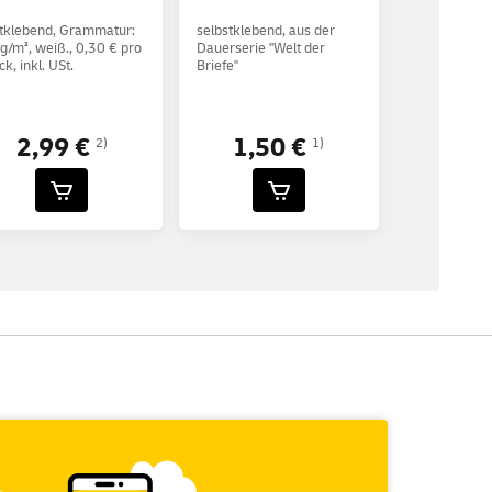
tklebend, Grammatur:
selbstklebend, aus der
g/m², weiß., 0,30 € pro
Dauerserie "Welt der
ck, inkl. USt.
Briefe"
2,99 €
1,50 €
2)
1)