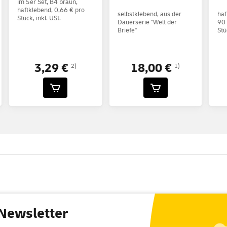
im 5er Set, B4 braun,
haftklebend, 0,66 € pro
selbstklebend, aus der
haf
Stück, inkl. USt.
Dauerserie "Welt der
90 
Briefe"
Stü
3,29 €
18,00 €
2)
1)
Newsletter