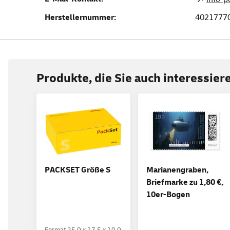
Herstellernummer:
4021777
Produkte, die Sie auch interessie
PACKSET Größe S
Marianengraben,
Briefmarke zu 1,80 €,
10er-Bogen
Format 25,0 x 17,5 x 10,0