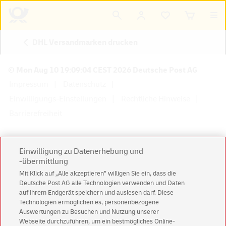
DHL Versandmarken drucken
© Mon Aug 10 19:09:04 CEST 2026 Deutsche Post AG
Impressum
Datenschutz
Einwilligungs-Einstellungen
Rechtliche Hinweise
Barrierefreiheit
Einwilligung zu Datenerhebung und
-übermittlung
Konzern
Karriere
Presse
Investoren
Mit Klick auf „Alle akzeptieren” willigen Sie ein, dass die
Deutsche Post AG alle Technologien verwenden und Daten
auf Ihrem Endgerät speichern und auslesen darf. Diese
Technologien ermöglichen es, personenbezogene
Auswertungen zu Besuchen und Nutzung unserer
Webseite durchzuführen, um ein bestmögliches Online-