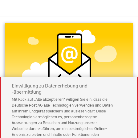
Einwilligung zu Datenerhebung und
-übermittlung
Mit Klick auf „Alle akzeptieren” willigen Sie ein, dass die
Deutsche Post AG alle Technologien verwenden und Daten
Abonnieren Sie unseren Newsletter
auf Ihrem Endgerät speichern und auslesen darf. Diese
Technologien ermöglichen es, personenbezogene
Immer informiert über exklusive Angebote und
Auswertungen zu Besuchen und Nutzung unserer
Aktionen - jetzt mit Vorteil
Webseite durchzuführen, um ein bestmögliches Online-
Erlebnis zu bieten und Inhalte oder Funktionen den
Privatkunden
sichern sich einen
5 € Gutschein