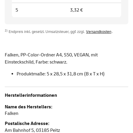
5
3,32 €
2)
Endpreis inkl. gesetzl. Umsatzsteuer, ggf. zzgl.
Versandkosten
.
Falken, PP-Color-Ordner A4, S50, VEGAN, mit
Einsteckschild, Farbe: schwarz.
Produktmaße: 5 x 28,5 x 31,8 cm (B x T x H)
Herstellerinformationen
Name des Herstellers:
Falken
Postalische Adresse:
Am Bahnhof 5,
03185
Peitz