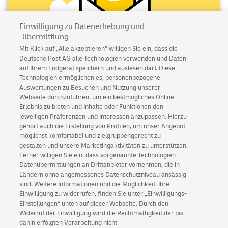
Einwilligung zu Datenerhebung und
-übermittlung
Mit Klick auf „Alle akzeptieren” willigen Sie ein, dass die
Deutsche Post AG alle Technologien verwenden und Daten
auf Ihrem Endgerät speichern und auslesen darf. Diese
Abonnieren Sie unseren Newsletter
Technologien ermöglichen es, personenbezogene
Auswertungen zu Besuchen und Nutzung unserer
Immer informiert über exklusive Angebote und
Webseite durchzuführen, um ein bestmögliches Online-
Aktionen - jetzt mit Vorteil
Erlebnis zu bieten und Inhalte oder Funktionen den
jeweiligen Präferenzen und Interessen anzupassen. Hierzu
Privatkunden
sichern sich einen
5 € Gutschein
gehört auch die Erstellung von Profilen, um unser Angebot
für POSTSCAN!
möglichst komfortabel und zielgruppengerecht zu
gestalten und unsere Marketingaktivitäten zu unterstützen.
Geschäftskunden
erhalten einen
5 € Gutschein
Ferner willigen Sie ein, dass vorgenannte Technologien
für Briefmarke individuell!
Datenübermittlungen an Drittanbieter vornehmen, die in
Ländern ohne angemessenes Datenschutzniveau ansässig
sind. Weitere Informationen und die Möglichkeit, Ihre
Zur Newsletter-Anmeldung
Einwilligung zu widerrufen, finden Sie unter „Einwilligungs-
Einstellungen“ unten auf dieser Webseite. Durch den
Widerruf der Einwilligung wird die Rechtmäßigkeit der bis
dahin erfolgten Verarbeitung nicht