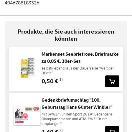
4046788183326
Produkte, die Sie auch interessieren
könnten
Markenset Seebriefrose, Briefmarke
zu 0,05 €, 10er-Set
selbstklebend, aus der Dauerserie "Welt der
Briefe"
0,50 €
1)
Gedenkbriefumschlag "100.
Geburtstag Hans Günter Winkler"
mit SPWZ "Für den Sport 2019" Legendäre
Olympiamomente und ATM-PWZ "Briefe
empfangen"
1,40 €
2)