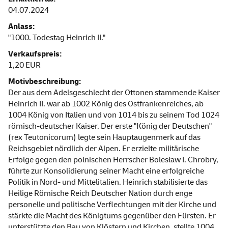
04.07.2024
Anlass:
"1000. Todestag Heinrich II."
Verkaufspreis:
1,20 EUR
Motivbeschreibung:
Der aus dem Adelsgeschlecht der Ottonen stammende Kaiser
Heinrich II. war ab 1002 König des Ostfrankenreiches, ab
1004 König von Italien und von 1014 bis zu seinem Tod 1024
römisch-deutscher Kaiser. Der erste "König der Deutschen"
(rex Teutonicorum) legte sein Hauptaugenmerk auf das
Reichsgebiet nördlich der Alpen. Er erzielte militärische
Erfolge gegen den polnischen Herrscher Bolesław I. Chrobry,
führte zur Konsolidierung seiner Macht eine erfolgreiche
Politik in Nord- und Mittelitalien. Heinrich stabilisierte das
Heilige Römische Reich Deutscher Nation durch enge
personelle und politische Verflechtungen mit der Kirche und
stärkte die Macht des Königtums gegenüber den Fürsten. Er
unterstützte den Bau von Klöstern und Kirchen, stellte 1004