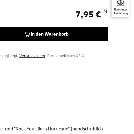
Newsletter
5)
7,95 €
Anmeldung
in den Warenkorb
, ggf. zzgl.
Versandkosten
. Portoanteil nach UStG
e" und "Rock You Like a Hurricane" (handschriftlich