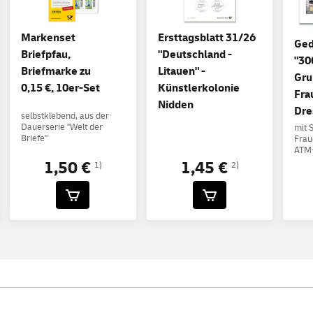
Markenset
Ersttagsblatt 31/26
Ged
Briefpfau,
"Deutschland -
"30
Briefmarke zu
Litauen" -
Gru
0,15 €, 10er-Set
Künstlerkolonie
Fra
Nidden
Dre
selbstklebend, aus der
Dauerserie "Welt der
mit 
Briefe"
Frau
ATM-
1,50 €
1,45 €
1)
2)