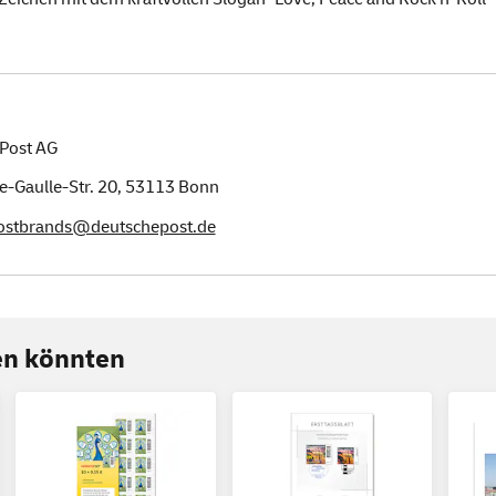
Post AG
e-Gaulle-Str. 20,
53113
Bonn
postbrands@deutschepost.de
ren könnten