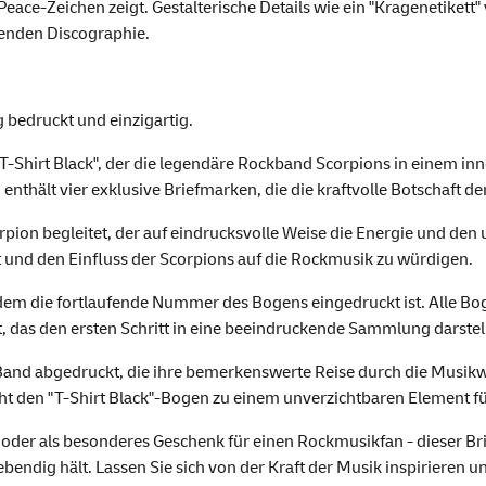
eace-Zeichen zeigt. Gestalterische Details wie ein "Kragenetikett"
kenden Discographie.
 bedruckt und einzigartig.
-Shirt Black", der die legendäre Rockband Scorpions in einem in
enthält vier exklusive Briefmarken, die die kraftvolle Botschaft de
ion begleitet, der auf eindrucksvolle Weise die Energie und den 
ft und den Einfluss der Scorpions auf die Rockmusik zu würdigen.
 dem die fortlaufende Nummer des Bogens eingedruckt ist. Alle 
das den ersten Schritt in eine beeindruckende Sammlung darstell
r Band abgedruckt, die ihre bemerkenswerte Reise durch die Musi
 den "T-Shirt Black"-Bogen zu einem unverzichtbaren Element fü
g oder als besonderes Geschenk für einen Rockmusikfan - dieser Br
lebendig hält. Lassen Sie sich von der Kraft der Musik inspirieren 