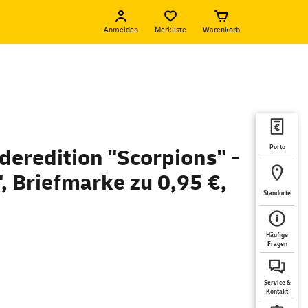
Anmelden
Merkliste
Warenkorb
Porto
deredition "Scorpions" -
", Briefmarke zu 0,95 €,
Standorte
Häufige
Fragen
Service &
Kontakt