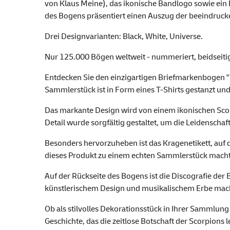
von Klaus Meine), das ikonische Bandlogo sowie ein P
des Bogens präsentiert einen Auszug der beeindruc
Drei Designvarianten: Black, White, Universe.
Nur 125.000 Bögen weltweit - nummeriert, beidseitig
Entdecken Sie den einzigartigen Briefmarkenbogen "T
Sammlerstück ist in Form eines T-Shirts gestanzt und 
Das markante Design wird von einem ikonischen Scorp
Detail wurde sorgfältig gestaltet, um die Leidenscha
Besonders hervorzuheben ist das Kragenetikett, auf
dieses Produkt zu einem echten Sammlerstück macht, 
Auf der Rückseite des Bogens ist die Discografie de
künstlerischem Design und musikalischem Erbe macht
Ob als stilvolles Dekorationsstück in Ihrer Sammlun
Geschichte, das die zeitlose Botschaft der Scorpions 