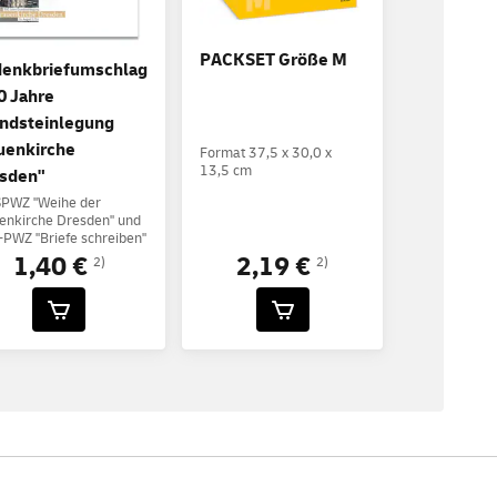
PACKSET Größe M
enkbriefumschlag
0 Jahre
ndsteinlegung
uenkirche
Format 37,5 x 30,0 x
13,5 cm
sden"
SPWZ "Weihe der
enkirche Dresden" und
PWZ "Briefe schreiben"
1,40 €
2,19 €
2)
2)