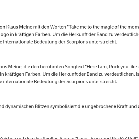
 von Klaus Meine mit den Worten "Take me to the magic of the mom
go in kräftigen Farben. Um die Herkunft der Band zu verdeutliche
e internationale Bedeutung der Scorpions unterstreicht.
laus Meine, die den berühmten Songtext "Here I am, Rock you like a
 kräftigen Farben. Um die Herkunft der Band zu verdeutlichen, is
e internationale Bedeutung der Scorpions unterstreicht.
nd dynamischen Blitzen symbolisiert die ungebrochene Kraft und d
eichen mit dem kraftvollen Slogan "Love, Peace and Rock'n' Roll" u