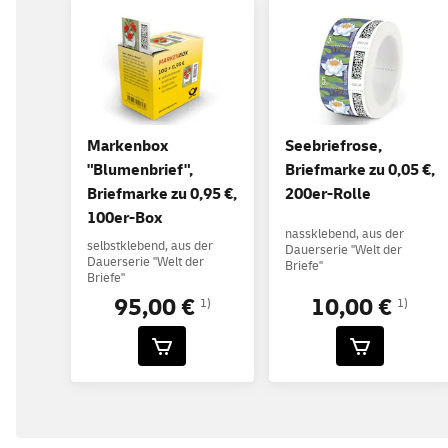
Markenbox
Seebriefrose,
"Blumenbrief",
Briefmarke zu 0,05 €,
Briefmarke zu 0,95 €,
200er-Rolle
100er-Box
nassklebend, aus der
selbstklebend, aus der
Dauerserie "Welt der
Dauerserie "Welt der
Briefe"
Briefe"
95,00 €
10,00 €
1)
1)