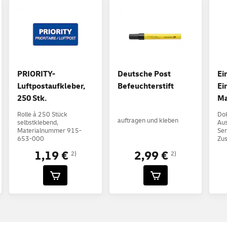
PRIORITY-
Deutsche Post
Ei
Luftpostaufkleber,
Befeuchterstift
Ei
250 Stk.
Ma
Rolle à 250 Stück
Do
auftragen und kleben
selbstklebend,
Aus
Materialnummer 915-
Sen
653-000
Zus
1,19 €
2,99 €
2)
2)