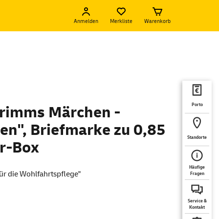
Anmelden
Merkliste
Warenkorb
Porto
rimms Märchen -
en", Briefmarke zu 0,85
Standorte
er-Box
Häufige
Für die Wohlfahrtspflege"
Fragen
Service &
Kontakt