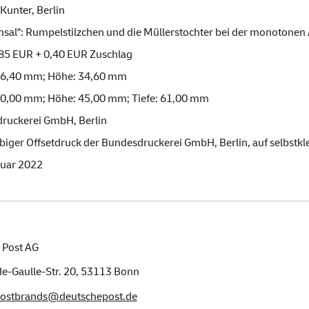
Kunter, Berlin
sal": Rumpelstilzchen und die Müllerstochter bei der monotonen 
,85 EUR + 0,40 EUR Zuschlag
 46,40 mm; Höhe: 34,60 mm
 60,00 mm; Höhe: 45,00 mm; Tiefe: 61,00 mm
ruckerei GmbH, Berlin
biger Offsetdruck der Bundesdruckerei GmbH, Berlin, auf selbst
ruar 2022
 Post AG
e-Gaulle-Str. 20,
53113
Bonn
postbrands@deutschepost.de