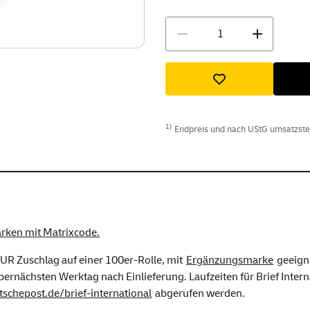
Menge
1)
Endpreis und nach UStG umsatzsteue
arken mit Matrixcode.
UR Zuschlag auf einer 100er-Rolle, mit
Ergänzungsmarke
geeigne
übernächsten Werktag nach Einlieferung. Laufzeiten für Brief Inter
tschepost.de/brief-international
abgerufen werden.