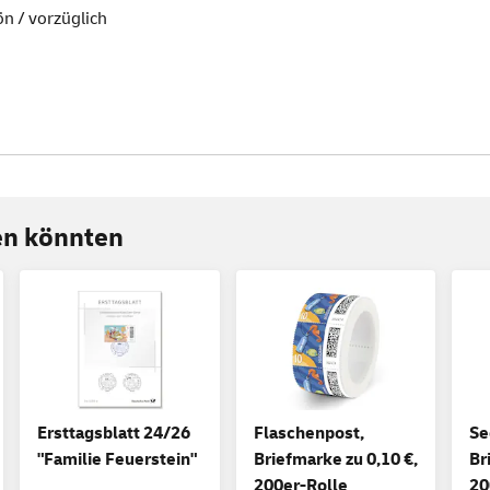
ön / vorzüglich
ren könnten
Ersttagsblatt 24/26
Flaschenpost,
Se
"Familie Feuerstein"
Briefmarke zu 0,10 €,
Br
200er-Rolle
20