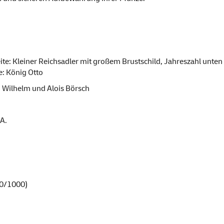
ite: Kleiner Reichsadler mit großem Brustschild, Jahreszahl unten
e: König Otto
h Wilhelm und Alois Börsch
.A.
00/1000)
m