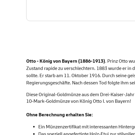
Otto - König von Bayern (1886-1913)
. Prinz Otto w
Zustand rapide zu verschlechtern. 1883 wurde er in 
sollte. Er starb am 11. Oktober 1916. Durch seine ge
Regierungsgeschäfte. Nach dessen Tod folgte ihm sei
Diese Original-Goldmünze aus dem Drei-Kaiser-Jahr 18
10-Mark-Goldmünze von König Otto I. von Bayern!
Ohne Berechnung erhalten Sie:
Ein Münzenzertifikat mit interessanten Hinter
Das speziell angefertigte Holz-Etui zur stilvo