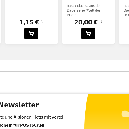
nassklebend, aus der
nas
Dauerserie "Welt der
Dau
Briefe"
Bri
1,15 €
20,00 €
2)
1)
Newsletter
 und Aktionen - jetzt mit Vorteil
tschein für POSTSCAN!