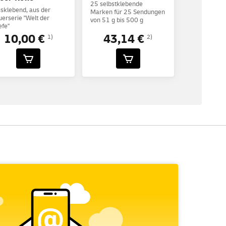
25 selbstklebende
sklebend, aus der
Marken für 25 Sendungen
erserie "Welt der
von 51 g bis 500 g
efe"
10,00 €
43,14 €
1)
2)