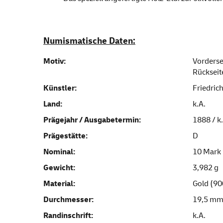
Numismatische Daten:
Motiv:
Vorderse
Rückseit
Künstler:
Friedric
Land:
k.A.
Prägejahr / Ausgabetermin:
1888 / k
Prägestätte:
D
Nominal:
10 Mark
Gewicht:
3,982 g
Material:
Gold (9
Durchmesser:
19,5 m
Randinschrift:
k.A.