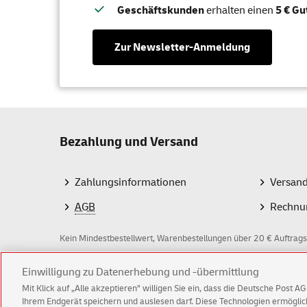
Geschäftskunden
erhalten einen
5 € Gu
Zur Newsletter-Anmeldung
Bezahlung und Versand
Zahlungsinformationen
Versan
AGB
Rechnu
Kein Mindestbestellwert, Warenbestellungen über 20 € Auftrags
Z
Einwilligung zu Datenerhebung und -übermittlung
Mit Klick auf „Alle akzeptieren” willigen Sie ein, dass die Deutsche Post 
a
Ihrem Endgerät speichern und auslesen darf. Diese Technologien ermögl