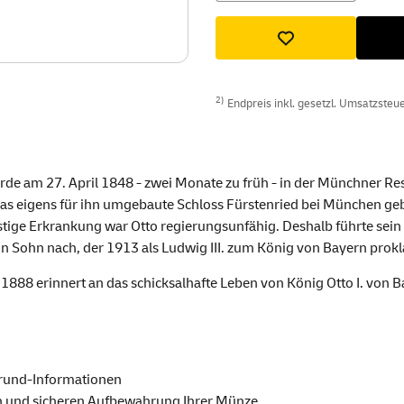
2)
Endpreis inkl. gesetzl. Umsatzsteuer
urde am 27. April 1848 - zwei Monate zu früh - in der Münchner Re
das eigens für ihn umgebaute Schloss Fürstenried bei München geb
istige Erkrankung war Otto regierungsunfähig. Deshalb führte sein 
n Sohn nach, der 1913 als Ludwig III. zum König von Bayern prok
88 erinnert an das schicksalhafte Leben von König Otto I. von Bay
grund-Informationen
llen und sicheren Aufbewahrung Ihrer Münze.