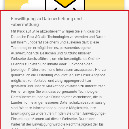
Einwilligung zu Datenerhebung und
-übermittlung
Mit Klick auf „Alle akzeptieren” willigen Sie ein, dass die
Deutsche Post AG alle Technologien verwenden und Daten
Abonnieren Sie unseren Newsletter
auf Ihrem Endgerät speichern und auslesen darf. Diese
Technologien ermöglichen es, personenbezogene
Immer informiert über exklusive Angebote und
Auswertungen zu Besuchen und Nutzung unserer
Aktionen - jetzt mit Vorteil
Webseite durchzuführen, um ein bestmögliches Online-
Erlebnis zu bieten und Inhalte oder Funktionen den
Privatkunden
sichern sich einen
5 € Gutschein
jeweiligen Präferenzen und Interessen anzupassen. Hierzu
für POSTSCAN!
gehört auch die Erstellung von Profilen, um unser Angebot
Geschäftskunden
erhalten einen
5 € Gutschein
möglichst komfortabel und zielgruppengerecht zu
gestalten und unsere Marketingaktivitäten zu unterstützen.
für Briefmarke individuell!
Ferner willigen Sie ein, dass vorgenannte Technologien
Datenübermittlungen an Drittanbieter vornehmen, die in
Ländern ohne angemessenes Datenschutzniveau ansässig
Zur Newsletter-Anmeldung
sind. Weitere Informationen und die Möglichkeit, Ihre
Einwilligung zu widerrufen, finden Sie unter „Einwilligungs-
Einstellungen“ unten auf dieser Webseite. Durch den
Widerruf der Einwilligung wird die Rechtmäßigkeit der bis