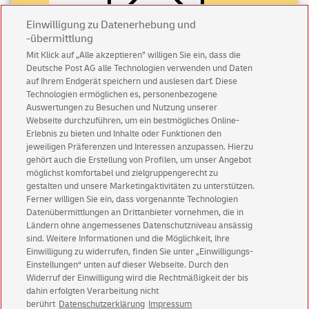
Einwilligung zu Datenerhebung und
-übermittlung
Mit Klick auf „Alle akzeptieren” willigen Sie ein, dass die
Deutsche Post AG alle Technologien verwenden und Daten
Abonnieren Sie unseren Newsletter
auf Ihrem Endgerät speichern und auslesen darf. Diese
Technologien ermöglichen es, personenbezogene
Immer informiert über exklusive Angebote und
Auswertungen zu Besuchen und Nutzung unserer
Aktionen - jetzt mit Vorteil
Webseite durchzuführen, um ein bestmögliches Online-
Erlebnis zu bieten und Inhalte oder Funktionen den
Privatkunden
sichern sich einen
5 € Gutschein
jeweiligen Präferenzen und Interessen anzupassen. Hierzu
für POSTSCAN!
gehört auch die Erstellung von Profilen, um unser Angebot
Geschäftskunden
erhalten einen
5 € Gutschein
möglichst komfortabel und zielgruppengerecht zu
gestalten und unsere Marketingaktivitäten zu unterstützen.
für Briefmarke individuell!
Ferner willigen Sie ein, dass vorgenannte Technologien
Datenübermittlungen an Drittanbieter vornehmen, die in
Ländern ohne angemessenes Datenschutzniveau ansässig
Zur Newsletter-Anmeldung
sind. Weitere Informationen und die Möglichkeit, Ihre
Einwilligung zu widerrufen, finden Sie unter „Einwilligungs-
Einstellungen“ unten auf dieser Webseite. Durch den
Widerruf der Einwilligung wird die Rechtmäßigkeit der bis
dahin erfolgten Verarbeitung nicht
© Sat Aug 08 15:42:38 CEST 2026 Deutsche Post AG
berührt
Datenschutzerklärung
Impressum