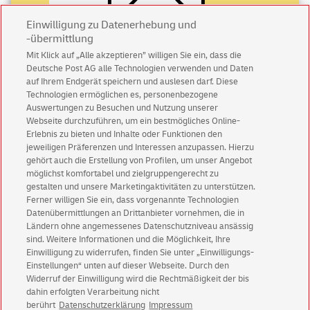
Einwilligung zu Datenerhebung und
-übermittlung
Mit Klick auf „Alle akzeptieren” willigen Sie ein, dass die
Deutsche Post AG alle Technologien verwenden und Daten
Abonnieren Sie unseren Newsletter
auf Ihrem Endgerät speichern und auslesen darf. Diese
Technologien ermöglichen es, personenbezogene
Immer informiert über exklusive Angebote und
Auswertungen zu Besuchen und Nutzung unserer
Aktionen - jetzt mit Vorteil
Webseite durchzuführen, um ein bestmögliches Online-
Erlebnis zu bieten und Inhalte oder Funktionen den
Privatkunden
sichern sich einen
5 € Gutschein
jeweiligen Präferenzen und Interessen anzupassen. Hierzu
für POSTSCAN!
gehört auch die Erstellung von Profilen, um unser Angebot
Geschäftskunden
erhalten einen
5 € Gutschein
möglichst komfortabel und zielgruppengerecht zu
gestalten und unsere Marketingaktivitäten zu unterstützen.
für Briefmarke individuell!
Ferner willigen Sie ein, dass vorgenannte Technologien
Datenübermittlungen an Drittanbieter vornehmen, die in
Ländern ohne angemessenes Datenschutzniveau ansässig
Zur Newsletter-Anmeldung
sind. Weitere Informationen und die Möglichkeit, Ihre
Einwilligung zu widerrufen, finden Sie unter „Einwilligungs-
Einstellungen“ unten auf dieser Webseite. Durch den
Widerruf der Einwilligung wird die Rechtmäßigkeit der bis
dahin erfolgten Verarbeitung nicht
© Sun Aug 09 01:16:24 CEST 2026 Deutsche Post AG
berührt
Datenschutzerklärung
Impressum