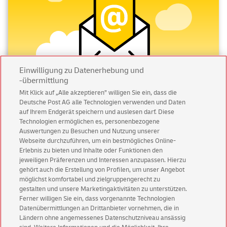
Einwilligung zu Datenerhebung und
-übermittlung
Mit Klick auf „Alle akzeptieren” willigen Sie ein, dass die
Deutsche Post AG alle Technologien verwenden und Daten
Abonnieren Sie unseren Newsletter
auf Ihrem Endgerät speichern und auslesen darf. Diese
Technologien ermöglichen es, personenbezogene
Immer informiert über exklusive Angebote und
Auswertungen zu Besuchen und Nutzung unserer
Aktionen - jetzt mit Vorteil
Webseite durchzuführen, um ein bestmögliches Online-
Erlebnis zu bieten und Inhalte oder Funktionen den
Privatkunden
sichern sich einen
5 € Gutschein
jeweiligen Präferenzen und Interessen anzupassen. Hierzu
für POSTSCAN!
gehört auch die Erstellung von Profilen, um unser Angebot
Geschäftskunden
erhalten einen
5 € Gutschein
möglichst komfortabel und zielgruppengerecht zu
gestalten und unsere Marketingaktivitäten zu unterstützen.
für Briefmarke individuell!
Ferner willigen Sie ein, dass vorgenannte Technologien
Datenübermittlungen an Drittanbieter vornehmen, die in
Ländern ohne angemessenes Datenschutzniveau ansässig
Zur Newsletter-Anmeldung