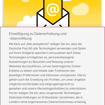
Einwilligung zu Datenerhebung und
-übermittlung
Mit Klick auf „Alle akzeptieren” willigen Sie ein, dass die
Deutsche Post AG alle Technologien verwenden und Daten
Abonnieren Sie unseren Newsletter
auf Ihrem Endgerät speichern und auslesen darf. Diese
Technologien ermöglichen es, personenbezogene
Immer informiert über exklusive Angebote und
Auswertungen zu Besuchen und Nutzung unserer
Aktionen - jetzt mit Vorteil
Webseite durchzuführen, um ein bestmögliches Online-
Erlebnis zu bieten und Inhalte oder Funktionen den
Privatkunden
sichern sich einen
5 € Gutschein
jeweiligen Präferenzen und Interessen anzupassen. Hierzu
für POSTSCAN!
gehört auch die Erstellung von Profilen, um unser Angebot
Geschäftskunden
erhalten einen
5 € Gutschein
möglichst komfortabel und zielgruppengerecht zu
gestalten und unsere Marketingaktivitäten zu unterstützen.
für Briefmarke individuell!
Ferner willigen Sie ein, dass vorgenannte Technologien
Datenübermittlungen an Drittanbieter vornehmen, die in
Ländern ohne angemessenes Datenschutzniveau ansässig
Zur Newsletter-Anmeldung