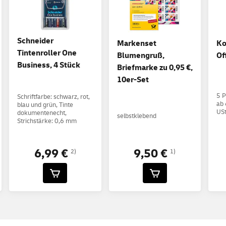
Schneider
Markenset
Ko
Tintenroller One
Blumengruß,
Of
Business, 4 Stück
Briefmarke zu 0,95 €,
10er-Set
5 P
Schriftfarbe: schwarz, rot,
ab 
blau und grün, Tinte
USt
dokumentenecht,
selbstklebend
Strichstärke: 0,6 mm
9,50 €
6,99 €
1)
2)