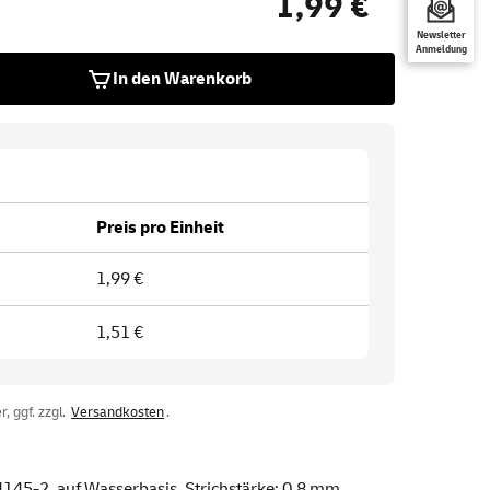
1,99 €
Newsletter
Anmeldung
In den Warenkorb
Preis pro Einheit
1,99 €
1,51 €
, ggf. zzgl.
Versandkosten
.
4145-2, auf Wasserbasis. Strichstärke: 0,8 mm.