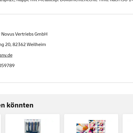
 Novus Vertriebs GmbH
ng 20,
82362
Weilheim
snv.de
059789
ren könnten