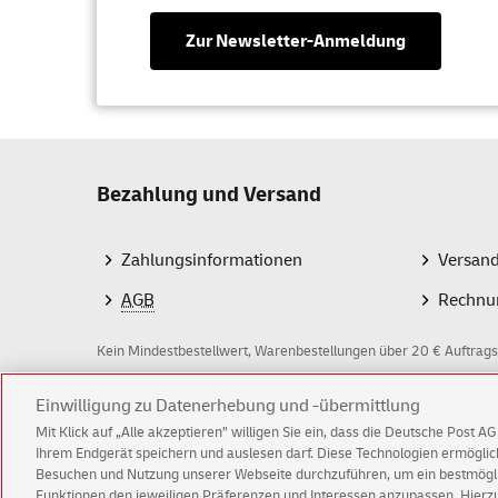
Zur Newsletter-Anmeldung
Bezahlung und Versand
Zahlungsinformationen
Versan
AGB
Rechnu
Kein Mindestbestellwert, Warenbestellungen über 20 € Auftrags
Z
Einwilligung zu Datenerhebung und -übermittlung
Mit Klick auf „Alle akzeptieren” willigen Sie ein, dass die Deutsche Post 
a
Ihrem Endgerät speichern und auslesen darf. Diese Technologien ermögl
Besuchen und Nutzung unserer Webseite durchzuführen, um ein bestmöglic
h
Funktionen den jeweiligen Präferenzen und Interessen anzupassen. Hierzu 