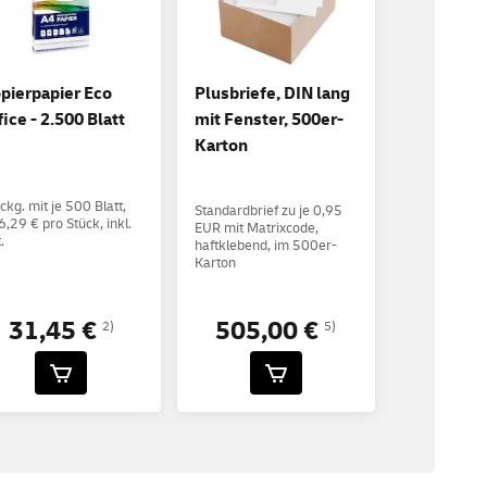
pierpapier Eco
Plusbriefe, DIN lang
fice - 2.500 Blatt
mit Fenster, 500er-
Karton
ckg. mit je 500 Blatt,
Standardbrief zu je 0,95
6,29 € pro Stück, inkl.
EUR mit Matrixcode,
.
haftklebend, im 500er-
Karton
31,45 €
505,00 €
2)
5)