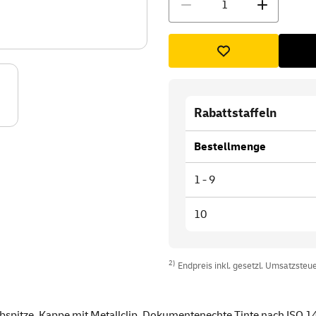
Rabattstaffeln
Bestellmenge
1 - 9
10
2)
Endpreis inkl. gesetzl. Umsatzsteuer
ibspitze, Kappe mit Metallclip. Dokumentenechte Tinte nach ISO 1