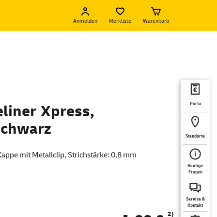
Anmelden
Merkliste
Warenkorb
Porto
eliner Xpress,
 schwarz
Standorte
Kappe mit Metallclip, Strichstärke: 0,8 mm
Häufige
Fragen
Service &
Kontakt
2)