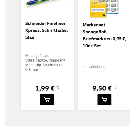
Schneider Fineliner
Markenset
Xpress, Schriftfarbe:
SpongeBob,
blau
Briefmarke zu 0,95 €,
10er-Set
Metallgefasste
Schreibspitze, Kappe mit
Metallclip, Strichstärke:
selbstklebend
0,8 mm
9,50 €
1,99 €
1)
2)