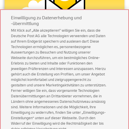
Einwilligung zu Datenerhebung und
-übermittlung
Mit Klick auf „Alle akzeptieren” willigen Sie ein, dass die
Deutsche Post AG alle Technologien verwenden und Daten
Abonnieren Sie unseren Newsletter
auf Ihrem Endgerät speichern und auslesen darf. Diese
Technologien ermöglichen es, personenbezogene
Auswertungen zu Besuchen und Nutzung unserer
Immer informiert über exklusive Angebote und
Webseite durchzuführen, um ein bestmögliches Online-
Aktionen - jetzt mit Vorteil
Erlebnis zu bieten und Inhalte oder Funktionen den
jeweiligen Präferenzen und Interessen anzupassen. Hierzu
Privatkunden
sichern sich einen
5 € Gutschein
gehört auch die Erstellung von Profilen, um unser Angebot
für POSTSCAN!
möglichst komfortabel und zielgruppengerecht zu
Geschäftskunden
erhalten einen
5 € Gutschein
gestalten und unsere Marketingaktivitäten zu unterstützen.
Ferner willigen Sie ein, dass vorgenannte Technologien
für Briefmarke individuell!
Datenübermittlungen an Drittanbieter vornehmen, die in
Ländern ohne angemessenes Datenschutzniveau ansässig
Zur Newsletter-Anmeldung
sind. Weitere Informationen und die Möglichkeit, Ihre
Einwilligung zu widerrufen, finden Sie unter „Einwilligungs-
Einstellungen“ unten auf dieser Webseite. Durch den
Widerruf der Einwilligung wird die Rechtmäßigkeit der bis