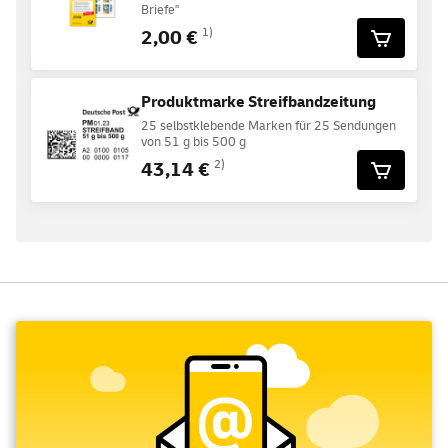
Briefe"
2,00 €
1)
Produktmarke Streifbandzeitung
25 selbstklebende Marken für 25 Sendungen
von 51 g bis 500 g
43,14 €
2)