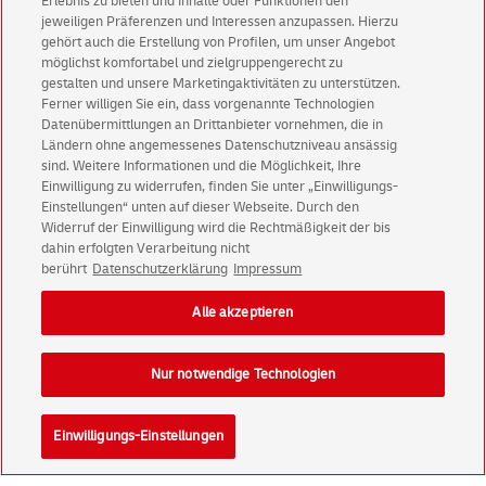
Immer informiert über exklusive Angebote und
Erlebnis zu bieten und Inhalte oder Funktionen den
jeweiligen Präferenzen und Interessen anzupassen. Hierzu
Aktionen - jetzt mit Vorteil
gehört auch die Erstellung von Profilen, um unser Angebot
Privatkunden
sichern sich einen
5 € Gutschein
möglichst komfortabel und zielgruppengerecht zu
für POSTSCAN!
gestalten und unsere Marketingaktivitäten zu unterstützen.
Ferner willigen Sie ein, dass vorgenannte Technologien
Geschäftskunden
erhalten einen
5 € Gutschein
Datenübermittlungen an Drittanbieter vornehmen, die in
für Briefmarke individuell!
Ländern ohne angemessenes Datenschutzniveau ansässig
sind. Weitere Informationen und die Möglichkeit, Ihre
Einwilligung zu widerrufen, finden Sie unter „Einwilligungs-
Zur Newsletter-Anmeldung
Einstellungen“ unten auf dieser Webseite. Durch den
Widerruf der Einwilligung wird die Rechtmäßigkeit der bis
dahin erfolgten Verarbeitung nicht
berührt
Datenschutzerklärung
Impressum
© Sun Aug 09 07:49:41 CEST 2026 Deutsche Post AG
Alle akzeptieren
Impressum
Datenschutz
Einwilligungs-Einstellungen
Rechtliche Hinweise
Nur notwendige Technologien
Barrierefreiheit
Einwilligungs-Einstellungen