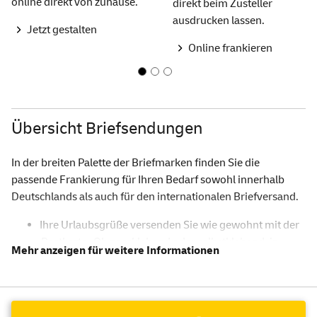
online direkt von zuhause.
direkt beim Zusteller
ausdrucken lassen.
Jetzt gestalten
Online frankieren
Übersicht Briefsendungen
In der breiten Palette der Briefmarken finden Sie die
passende Frankierung für Ihren Bedarf sowohl innerhalb
Deutschlands als auch für den internationalen Briefversand.
Ihre Urlaubsgrüße versenden Sie wie gewohnt mit der
Postkarte
. Ob nassklebend oder selbstklebend, in
Rollenform oder als Markenset - bei uns finden Sie eine
große Auswahl an Briefmarken in der für Sie
passenden Ausführung.
Klassische Briefumschläge im Format DIN lang oder