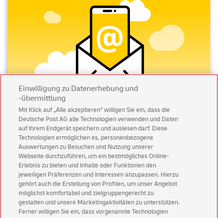
C6/5 bis 20 g werden als
Standardbriefe
versendet. In
dieser Briefmarkenkategorie finden Sie besonders
viele Motive und sicherlich für jeden Geschmack was
Originelles.
Falls der Brief doch bisschen schwerer ausfällt, jedoch
nicht mehr als 50 g, sollten Sie zum
Kompaktbrief
wechseln. Auch hier finden Sie Briefmarken in
verschiedenen Ausführungen.
Einwilligung zu Datenerhebung und
-übermittlung
Großbriefe
bis zu 500 g sind auch für quadratische
Mit Klick auf „Alle akzeptieren” willigen Sie ein, dass die
Umschläge möglich und dürfen bis zum Format DIN B4
Deutsche Post AG alle Technologien verwenden und Daten
Abonnieren Sie unseren Newsletter
groß sein. Höhe des Briefumschlages darf jedoch 2 cm
auf Ihrem Endgerät speichern und auslesen darf. Diese
nicht überschreiten.
Technologien ermöglichen es, personenbezogene
Immer informiert über exklusive Angebote und
Mit dem
Maxibrief
versenden Sie die Briefe bis 1.000
Auswertungen zu Besuchen und Nutzung unserer
Aktionen - jetzt mit Vorteil
Webseite durchzuführen, um ein bestmögliches Online-
g. Hier gelten gleiche Briefumschlagbestimmungen
Erlebnis zu bieten und Inhalte oder Funktionen den
Privatkunden
sichern sich einen
5 € Gutschein
wie beim Großbrief. Maximale Höhe des
jeweiligen Präferenzen und Interessen anzupassen. Hierzu
für POSTSCAN!
Briefumschlages darf 5 cm betragen.
gehört auch die Erstellung von Profilen, um unser Angebot
Falls Sie jedoch noch ältere Briefmarke haben, deren
Geschäftskunden
erhalten einen
5 € Gutschein
möglichst komfortabel und zielgruppengerecht zu
gestalten und unsere Marketingaktivitäten zu unterstützen.
Wert den heutigen Frankierbestimmungen nicht
für Briefmarke individuell!
Ferner willigen Sie ein, dass vorgenannte Technologien
entspricht, können Sie in
Andere Wertstufen
stöbern