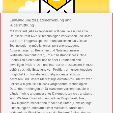
rechteckige
Briefumschläge
, sondern auch Umschläge in
quadratischer Form ohne Aufpreis nutzen.
Was kostet der Versand eines
Einwilligung zu Datenerhebung und
-übermittlung
Großbriefes in Deutschland?
Mit Klick auf „Alle akzeptieren” willigen Sie ein, dass die
Deutsche Post AG alle Technologien verwenden und Daten
Abonnieren Sie unseren Newsletter
Das Porto für Großbriefe innerhalb Deutschlands kostet 1,80
auf Ihrem Endgerät speichern und auslesen darf. Diese
Technologien ermöglichen es, personenbezogene
€. In unserem Online Shop finden Sie eine breite Palette an
Immer informiert über exklusive Angebote und
Auswertungen zu Besuchen und Nutzung unserer
Briefmarken
mit abwechslungsreichen Motiven. Besonders
Aktionen - jetzt mit Vorteil
Webseite durchzuführen, um ein bestmögliches Online-
praktisch für Vielversender sind auch unsere Markenboxen
Erlebnis zu bieten und Inhalte oder Funktionen den
Privatkunden
sichern sich einen
5 € Gutschein
oder -rollen, die Sie sich bequem ins Büro liefern lassen
jeweiligen Präferenzen und Interessen anzupassen. Hierzu
für POSTSCAN!
gehört auch die Erstellung von Profilen, um unser Angebot
können.
Geschäftskunden
erhalten einen
5 € Gutschein
möglichst komfortabel und zielgruppengerecht zu
gestalten und unsere Marketingaktivitäten zu unterstützen.
für Briefmarke individuell!
Welche DIN Formate sind geeignet?
Ferner willigen Sie ein, dass vorgenannte Technologien
Datenübermittlungen an Drittanbieter vornehmen, die in
Zur Newsletter-Anmeldung
Ländern ohne angemessenes Datenschutzniveau ansässig
Folgende Briefumschlagformate sind für den Großbrief
sind. Weitere Informationen und die Möglichkeit, Ihre
geeignet:
Einwilligung zu widerrufen, finden Sie unter „Einwilligungs-
Einstellungen“ unten auf dieser Webseite. Durch den
DIN A4 (21,0 x 29,7 cm)
Widerruf der Einwilligung wird die Rechtmäßigkeit der bis