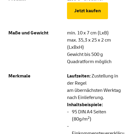
Jetzt kaufen
min. 10 x 7 cm (LxB)
max. 35,3 x 25 x 2 cm
(LxBxH)
Gewicht bis 500 g
Quadratform möglich
Laufzeiten:
Zustellung in
der Regel
am übernächsten Werktag
nach Einlieferung.
Inhaltsbeispiele:
95 DIN A4 Seiten
2
(80g/m
)
Einkommensteuererkläru