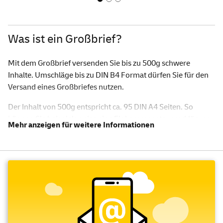
Was ist ein Großbrief?
Mit dem Großbrief versenden Sie bis zu 500g schwere
Inhalte. Umschläge bis zu DIN B4 Format dürfen Sie für den
Versand eines Großbriefes nutzen.
Der Inhalt von 500g entspricht ca. 95 DIN A4 Seiten. So
können Sie beispielsweise eine Einkommensteuererklärung
oder eine Broschüre verschicken.
Wie groß darf der Briefumschlag bei
einem Großbrief sein?
Bitte beachten Sie, dass die maximale Größe des
Briefumschlages 35,3 x 25,0 x 2 cm (Länge x Breite x Höhe)
nicht übersteigen darf. Zudem können Sie nicht nur