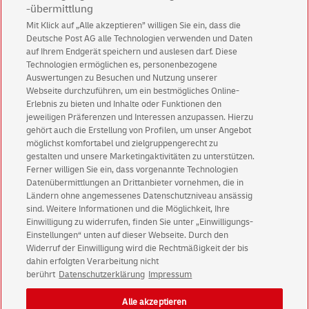
-übermittlung
Mit Klick auf „Alle akzeptieren” willigen Sie ein, dass die
Deutsche Post AG alle Technologien verwenden und Daten
Abonnieren Sie unseren Newsletter
auf Ihrem Endgerät speichern und auslesen darf. Diese
Technologien ermöglichen es, personenbezogene
Immer informiert über exklusive Angebote und
Auswertungen zu Besuchen und Nutzung unserer
Aktionen - jetzt mit Vorteil
Webseite durchzuführen, um ein bestmögliches Online-
Erlebnis zu bieten und Inhalte oder Funktionen den
Privatkunden
sichern sich einen
5 € Gutschein
jeweiligen Präferenzen und Interessen anzupassen. Hierzu
für POSTSCAN!
gehört auch die Erstellung von Profilen, um unser Angebot
Geschäftskunden
erhalten einen
5 € Gutschein
möglichst komfortabel und zielgruppengerecht zu
gestalten und unsere Marketingaktivitäten zu unterstützen.
für Briefmarke individuell!
Ferner willigen Sie ein, dass vorgenannte Technologien
Datenübermittlungen an Drittanbieter vornehmen, die in
Ländern ohne angemessenes Datenschutzniveau ansässig
Zur Newsletter-Anmeldung
sind. Weitere Informationen und die Möglichkeit, Ihre
Einwilligung zu widerrufen, finden Sie unter „Einwilligungs-
Einstellungen“ unten auf dieser Webseite. Durch den
Widerruf der Einwilligung wird die Rechtmäßigkeit der bis
dahin erfolgten Verarbeitung nicht
© Sat Aug 08 16:04:03 CEST 2026 Deutsche Post AG
berührt
Datenschutzerklärung
Impressum
Impressum
Datenschutz
Alle akzeptieren
Einwilligungs-Einstellungen
Rechtliche Hinweise